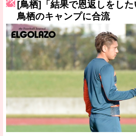
［3214号］WEST制覇
[鳥栖]「結果で恩返しをし
［3215号］WEEKLY EG SELECTION
鳥栖のキャンプに合流
［3216号］行く末占うラストワン
［3217号］最高の景色へ出国
［3218号］WEEKLY EG SELECTION
［3219号］特別な覇者へ 大逆転か連破か
［3220号］伝説の王者、黄金のシャーレ