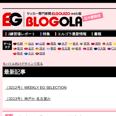
サッカー専門新聞ELGOLAZO web版 BLOGOLA
J練習場レポート
特集
エルゴラ最新情報
書籍
札幌
仙台
山形
鹿島
水戸
栃木
群馬
浦和
大宮
新潟
金沢
清水
磐田
名古屋
岐阜
京都
G大阪
C
チーム
熊本
大分
琉球
タグ
モバイル向けデザインで見る
最新記事
［3212号］WEEKLY EG SELECTION
［3213号］神戸か 名古屋か