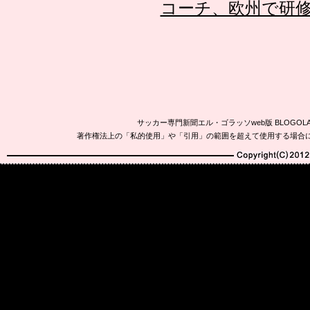
コーチ、欧州で研
サッカー専門新聞エル・ゴラッソweb版 BLOG
著作権法上の「私的使用」や「引用」の範囲を超えて使用する場合
Copyright(C)2010-20