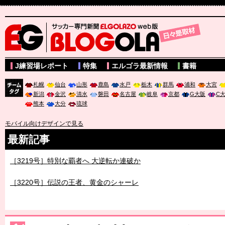
サッカー専門新聞ELGOLAZO web版 BLOGOLA
J練習場レポート
特集
エルゴラ最新情報
書籍
札幌
仙台
山形
鹿島
水戸
栃木
群馬
浦和
大宮
新潟
金沢
清水
磐田
名古屋
岐阜
京都
G大阪
C
チーム
熊本
大分
琉球
タグ
モバイル向けデザインで見る
最新記事
［3219号］特別な覇者へ 大逆転か連破か
［3220号］伝説の王者、黄金のシャーレ
［3230号］世界一への夢は終わらない