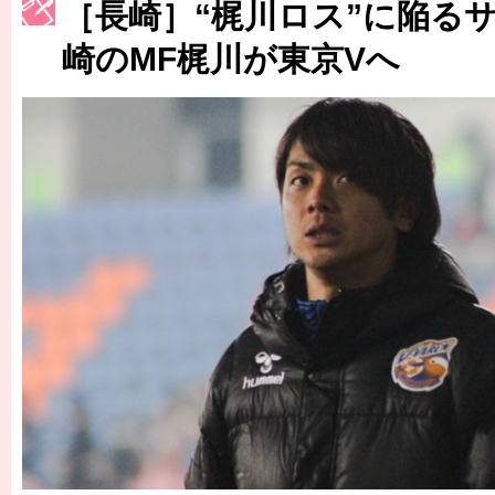
［長崎］“梶川ロス”に陥る
［3223号］一丸。日本出陣
崎のMF梶川が東京Vへ
［3222号］史上最大のW杯開幕 注目は「個」