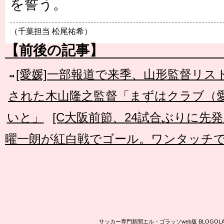
を誓う。
（千葉担当 松尾祐希）
【前後の記事】
[愛媛]一部報道で来季、山形監督リス
された木山隆之監督「まずはクラブ（
いと」
[C大阪前節、24試合ぶりに先
曜一朗が紅白戦でゴール。ワンタッチ
サッカー専門新聞エル・ゴラッソweb版 BLOG