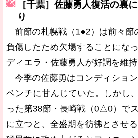
［千葉］佐藤勇人復活の裏
［3222号］史上最大のW杯開幕 注目は「個」
り
長谷川 アーリアジャスールさんがシンポジウム「気候変動から命を
前節の札幌戦（1●2）は前々節
負傷したため欠場することにな
ディエラ・佐藤勇人が好調を維持
今季の佐藤勇はコンディション
ベンチに甘んじていた。しかし
った第38節・長崎戦（0△0）で
に立つと、全盛期を彷彿とさせる