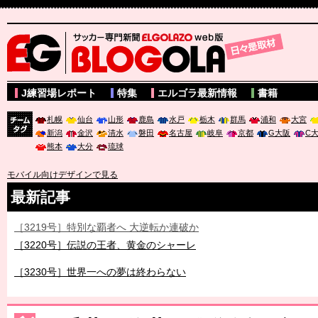
サッカー専門新聞ELGOLAZO web版 BLOGOLA
J練習場レポート
特集
エルゴラ最新情報
書籍
札幌
仙台
山形
鹿島
水戸
栃木
群馬
浦和
大宮
新潟
金沢
清水
磐田
名古屋
岐阜
京都
G大阪
C
チーム
熊本
大分
琉球
タグ
モバイル向けデザインで見る
最新記事
［3219号］特別な覇者へ 大逆転か連破か
［3220号］伝説の王者、黄金のシャーレ
［3230号］世界一への夢は終わらない
［3223号］一丸。日本出陣