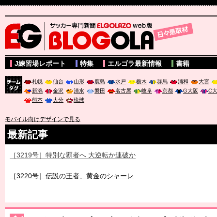
サッカー専門新聞ELGOLAZO web版 BLOGOLA
J練習場レポート
特集
エルゴラ最新情報
書籍
札幌
仙台
山形
鹿島
水戸
栃木
群馬
浦和
大宮
新潟
金沢
清水
磐田
名古屋
岐阜
京都
G大阪
C
チーム
熊本
大分
琉球
タグ
モバイル向けデザインで見る
最新記事
［3219号］特別な覇者へ 大逆転か連破か
［3220号］伝説の王者、黄金のシャーレ
［3230号］世界一への夢は終わらない