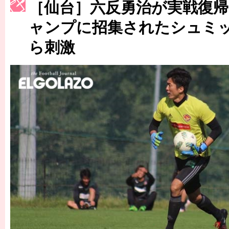
［仙台］六反勇治が実戦復帰
［3223号］一丸。日本出陣
ャンプに招集されたシュミ
［3222号］史上最大のW杯開幕 注目は「個」
ら刺激
長谷川 アーリアジャスールさんがシンポジウム「気候変動から命を