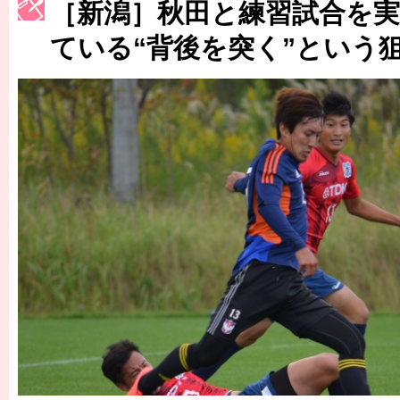
［新潟］秋田と練習試合を
［3223号］一丸。日本出陣
ている“背後を突く”という
［3222号］史上最大のW杯開幕 注目は「個」
長谷川 アーリアジャスールさんがシンポジウム「気候変動から命を