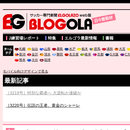
サッカー専門新聞ELGOLAZO web版 BLOGOLA
J練習場レポート
特集
エルゴラ最新情報
書籍
札幌
仙台
山形
鹿島
水戸
栃木
群馬
浦和
大宮
新潟
金沢
清水
磐田
名古屋
岐阜
京都
G大阪
C
チーム
熊本
大分
琉球
タグ
モバイル向けデザインで見る
最新記事
［3219号］特別な覇者へ 大逆転か連破か
［3220号］伝説の王者、黄金のシャーレ
［3230号］世界一への夢は終わらない