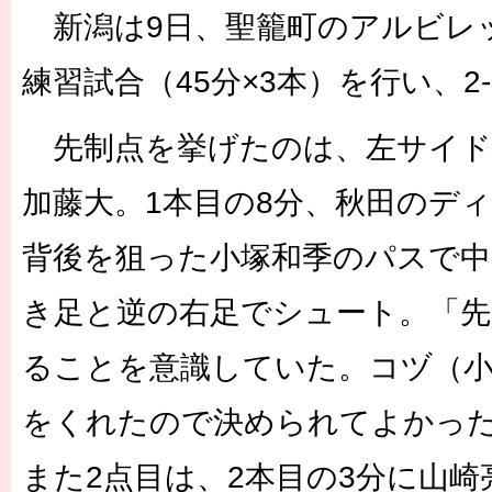
新潟は9日、聖籠町のアルビレッ
練習試合（45分×3本）を行い、2
先制点を挙げたのは、左サイド
加藤大。1本目の8分、秋田のデ
背後を狙った小塚和季のパスで中
き足と逆の右足でシュート。「先
ることを意識していた。コヅ（
をくれたので決められてよかっ
また2点目は、2本目の3分に山