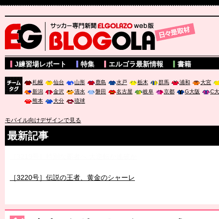
サッカー専門新聞ELGOLAZO web版 BLOGOLA
J練習場レポート
特集
エルゴラ最新情報
書籍
札幌
仙台
山形
鹿島
水戸
栃木
群馬
浦和
大宮
新潟
金沢
清水
磐田
名古屋
岐阜
京都
G大阪
C
チーム
熊本
大分
琉球
タグ
モバイル向けデザインで見る
最新記事
［3219号］特別な覇者へ 大逆転か連破か
［3220号］伝説の王者、黄金のシャーレ
［3230号］世界一への夢は終わらない