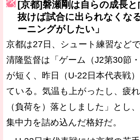
[京都]磐瀬剛は自らの成長
［3223号］一丸。日本出陣
抜けば試合に出られなくな
［3222号］史上最大のW杯開幕 注目は「個」
ーニングがしたい」
長谷川 アーリアジャスールさんがシンポジウム「気候変動から命を
京都は27日、シュート練習など
清隆監督は「ゲーム（J2第30節
が短く、昨日（U-22日本代表戦）
ている。気温も上がったし、疲
（負荷を）落としました」とし、
集中力を詰め込んだ格好だ。