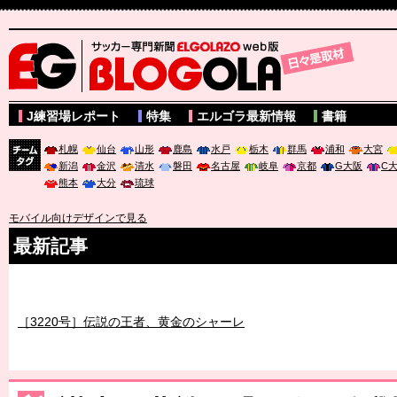
サッカー専門新聞ELGOLAZO web版 BLOGOLA
J練習場レポート
特集
エルゴラ最新情報
書籍
札幌
仙台
山形
鹿島
水戸
栃木
群馬
浦和
大宮
新潟
金沢
清水
磐田
名古屋
岐阜
京都
G大阪
C
チーム
熊本
大分
琉球
タグ
モバイル向けデザインで見る
最新記事
［3219号］特別な覇者へ 大逆転か連破か
［3220号］伝説の王者、黄金のシャーレ
［3230号］世界一への夢は終わらない