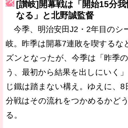
[讃岐]開幕戦は「開始15分
［3223号］一丸。日本出陣
なる」と北野誠監督
［3222号］史上最大のW杯開幕 注目は「個」
今季、明治安田J2・2年目のシ
長谷川 アーリアジャスールさんがシンポジウム「気候変動から命を
岐。昨季は開幕7連敗を喫するな
ズンとなったが、今季は「昨季
う、最初から結果を出しにいく」
じ鐵は踏まない構え。ゆえに、8
分戦はその流れをつかめるかど
る。