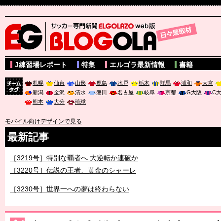
サッカー専門新聞ELGOLAZO web版 BLOGOLA
J練習場レポート
特集
エルゴラ最新情報
書籍
札幌
仙台
山形
鹿島
水戸
栃木
群馬
浦和
大宮
新潟
金沢
清水
磐田
名古屋
岐阜
京都
G大阪
C
チーム
熊本
大分
琉球
タグ
モバイル向けデザインで見る
最新記事
［3219号］特別な覇者へ 大逆転か連破か
［3220号］伝説の王者、黄金のシャーレ
［3230号］世界一への夢は終わらない
［3223号］一丸。日本出陣