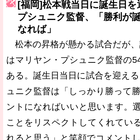
[福岡]松本戦当日に誕生日
［3222号］史上最大のW杯開幕 注目は「個」
プシュニク監督、「勝利が
なれば」
松本の昇格が懸かる試合だが、試
はマリヤン・プシュニク監督の5
ある。誕生日当日に試合を迎え
ュニク監督は「しっかり勝って
ントになればいいと思います。
ことをリスペクトしてくれてい
れると思う」と笑顔でコメント