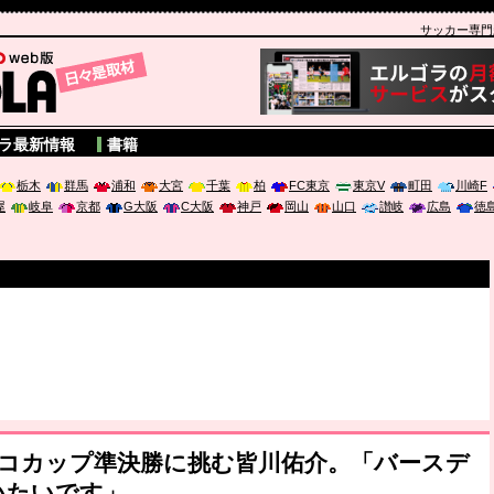
サッカー専門新聞
A
ラ最新情報
書籍
栃木
群馬
浦和
大宮
千葉
柏
FC東京
東京V
町田
川崎F
屋
岐阜
京都
G大阪
C大阪
神戸
岡山
山口
讃岐
広島
徳
スコカップ準決勝に挑む皆川佑介。「バースデ
いたいです」