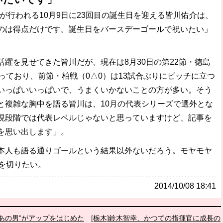
が行われる10月9日に23回目の誕生日を迎える皆川佑介は、
破か
のは得点だけです。誕生日をバースデーゴールで祝いたい」
レ
躍を見せてきた皆川だが、現在は8月30日の第22節・徳島
っており、前節・柏戦（0△0）は13試合ぶりにピッチに立つ
いっぱいいっぱいで、うまくいかないことの方が多い。そう
と複雑な胸中を語る皆川は、10月の代表シリーズで選外とな
現段階では代表レベルじゃないと思っていますけど、記事を
を思い出します」。
人も語る通りゴールという結果以外ないだろう。モヤモヤ
を切りたい。
2014/10/08 18:41
“あの男”がアップをはじめた
[栃木]鈴木智幸、かつての指揮官に成長の