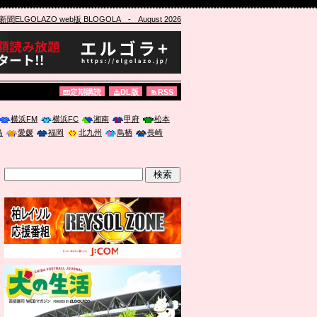
ELGOLAZO web版 BLOGOLA
- August 2026
定期購読
DL版
RSS
横浜FM
横浜FC
湘南
甲府
松本
島
愛媛
福岡
北九州
鳥栖
長崎