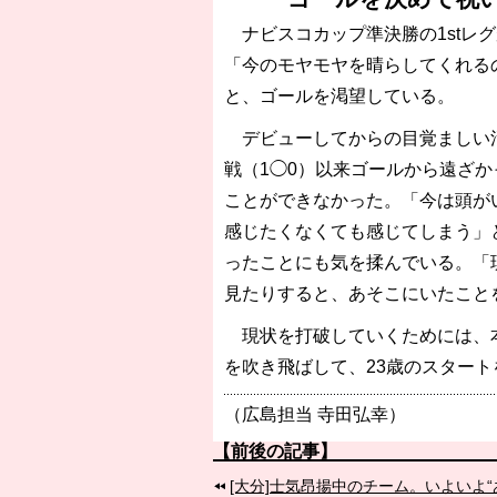
［3218号］WEEKLY EG SELECTION
ナビスコカップ準決勝の1stレグ
［3219号］特別な覇者へ 大逆転か連
「今のモヤモヤを晴らしてくれる
［3220号］伝説の王者、黄金のシャー
と、ゴールを渇望している。
デビューしてからの目覚ましい活
戦（1◯0）以来ゴールから遠ざか
ことができなかった。「今は頭が
感じたくなくても感じてしまう」
ったことにも気を揉んでいる。「
見たりすると、あそこにいたこと
現状を打破していくためには、本
を吹き飛ばして、23歳のスタート
（広島担当 寺田弘幸）
【前後の記事】
[大分]士気昂揚中のチーム。いよいよ