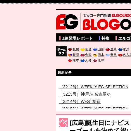
サッカー専門新聞ELGOLAZO web版 BLOGOL
J練習場レポート
特集
エルゴ
札幌
仙台
山形
鹿島
水戸
新潟
金沢
清水
磐田
名古
チーム
熊本
大分
琉球
タグ
最新記事
［3212号］WEEKLY EG SELECTION
［3213号］神戸か 名古屋か
［3214号］WEST制覇
［3215号］WEEKLY EG SELECTION
［3216号］行く末占うラストワン
[広島]誕生日にナビ
［3217号］最高の景色へ出国
ーゴールを決めて祝