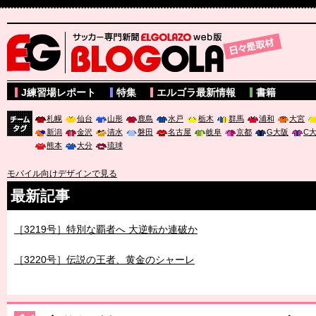
サッカー専門新聞ELGOLAZO web版 BLOGOLA
J練習場レポート
特集
エルゴラ最新情報
書籍
札幌
仙台
山形
鹿島
水戸
栃木
群馬
浦和
大宮
新潟
金沢
清水
磐田
名古屋
岐阜
京都
G大阪
C
チーム
熊本
大分
琉球
タグ
モバイル向けデザインで見る
最新記事
［3219号］特別な覇者へ 大逆転か連破か
［3220号］伝説の王者、黄金のシャーレ
［3230号］世界一への夢は終わらない