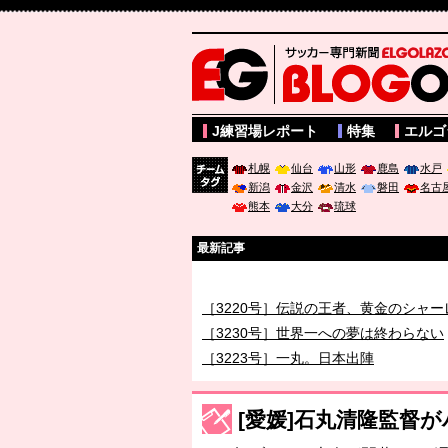
サッカー専門新聞ELGOLAZO web版 BLOGOL
J練習場レポート
特集
エルゴ
札幌
仙台
山形
鹿島
水戸
新潟
金沢
清水
磐田
名古
チーム
熊本
大分
琉球
タグ
最新記事
［3219号］特別な覇者へ 大逆転か連
［3220号］伝説の王者、黄金のシャー
［3230号］世界一への夢は終わらない
［3223号］一丸。日本出陣
［3222号］史上最大のW杯開幕 注目
長谷川 アーリアジャスールさんがシン
[愛媛]石丸清隆監督