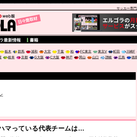
サッカー専門新聞
A
ラ最新情報
書籍
栃木
群馬
浦和
大宮
千葉
柏
FC東京
東京V
町田
川崎F
屋
岐阜
京都
G大阪
C大阪
神戸
岡山
山口
讃岐
広島
徳
破か
レ
は「個」
ポジウム「気候変動から命を守る ～エネルギー危機時代の猛暑対策～
がハマっている代表チームは…