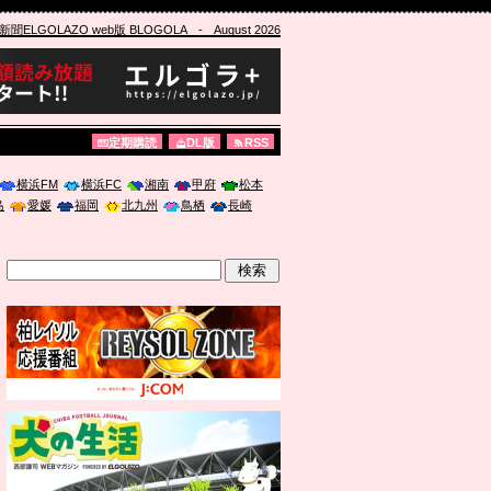
ELGOLAZO web版 BLOGOLA
- August 2026
定期購読
DL版
RSS
横浜FM
横浜FC
湘南
甲府
松本
島
愛媛
福岡
北九州
鳥栖
長崎
」に登壇