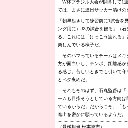
W杯ブラジル大会が開幕して1週
ては、まさに連日サッカー漬けの
「朝早起きして練習前に1試合を
ング用に）J2の試合を観る」（
る。これには「けっこう疲れる」
楽しんでいる様子だ。
そのハマっているチームはメキシ
方が面白いし、テンポ、距離感が
る感じ。苦しいときでも引いて守
とベタ褒めだ。
それもそのはず、石丸監督は「（
ームも目指そうとしている方向は
ているからだ。だからこそ、「も
進出を密かに願っているようだ。
（愛媛担当 松本隆志）