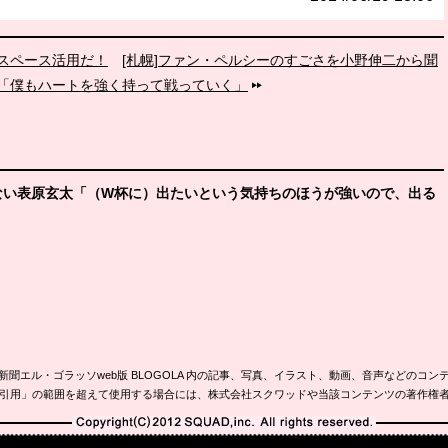
なスペース活用だ！
[札幌]ファン・ペルシーのすごさを小野伸二から聞
「僕もハートを強く持って戦っていく」
さない表原玄太「（W杯に）出たいという気持ちのほうが強いので、出る
新聞エル・ゴラッソweb版 BLOGOLA 内の記事、写真、イラスト、動画、音声などのコン
引用」の範囲を超えて使用する場合には、株式会社スクワッドや当該コンテンツの著作権
Copyright(C)2010-2012 SQUAD,inc. All rights reserved.