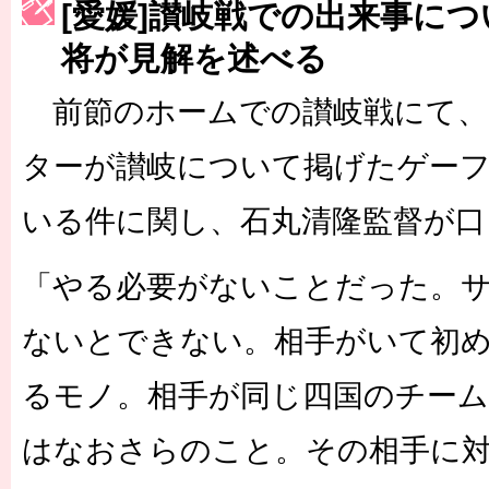
［3214号］WEST制覇
[愛媛]讃岐戦での出来事に
［3215号］WEEKLY EG SELECTION
将が見解を述べる
［3216号］行く末占うラストワン
前節のホームでの讃岐戦にて、
［3217号］最高の景色へ出国
ターが讃岐について掲げたゲー
［3218号］WEEKLY EG SELECTION
いる件に関し、石丸清隆監督が口
［3219号］特別な覇者へ 大逆転か連破か
「やる必要がないことだった。
［3220号］伝説の王者、黄金のシャーレ
ないとできない。相手がいて初
るモノ。相手が同じ四国のチー
はなおさらのこと。その相手に