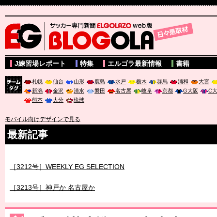
サッカー専門新聞ELGOLAZO web版 BLOGOLA
J練習場レポート
特集
エルゴラ最新情報
書籍
札幌
仙台
山形
鹿島
水戸
栃木
群馬
浦和
大宮
新潟
金沢
清水
磐田
名古屋
岐阜
京都
G大阪
C
チーム
熊本
大分
琉球
タグ
モバイル向けデザインで見る
最新記事
［3212号］WEEKLY EG SELECTION
［3213号］神戸か 名古屋か