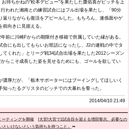
、お待ちかねの“松本デビュー”を果たした棗佑喜がピッチを上
に行われた湘南との練習試合にはフル出場を果たし、「90分
り返りながらも復活をアピールした。もちろん、連係面やゲ
を前向きに見据える。
年前に川崎Fからの期限付き移籍で所属していた縁がある。
試合にも出してもらいお世話になったし、J2の連戦の中でタ
てくれた」とリーグ戦34試合出場を果たした2012シーズン
だからこそ成長した姿を見せるためにも、ゴールを欲してい
濃厚だが、「栃木サポーターにはブーイングしてほしいく
手知ったるグリスタのピッチでの大暴れを誓った。
2014/04/10 21:49
ミーティングを開催
[大宮]大宮で2試合目を迎える増田誓志、必要なの
いといけないという気持ちを持つこと」