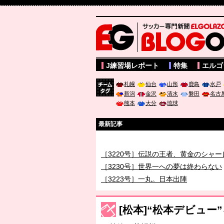
サッカー専門新聞ELGOLAZO web版 BLOGOL
J練習場レポート
特集
エルゴ
札幌
仙台
山形
鹿島
水戸
新潟
金沢
清水
磐田
名古
チーム
熊本
大分
琉球
タグ
最新記事
［3219号］特別な覇者へ 大逆転か連
［3220号］伝説の王者、黄金のシャー
［3230号］世界一への夢は終わらない
［3223号］一丸。日本出陣
［3222号］史上最大のW杯開幕 注目
長谷川 アーリアジャスールさんがシン
[松本]“松本デビュ