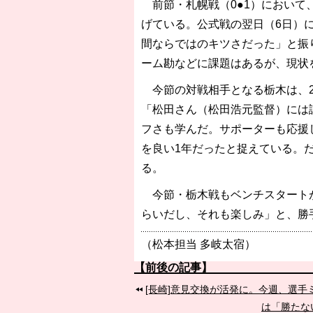
前節・札幌戦（0●1）において
げている。公式戦の翌日（6日）
間ならではのキツさだった」と振
ーム勘などに課題はあるが、現状
今節の対戦相手となる栃木は、2
「松田さん（松田浩元監督）には
フさも学んだ。サポーターも応援し
を良い1年だったと捉えている。
る。
今節・栃木戦もベンチスタートが
らいだし、それも楽しみ」と、勝
（松本担当 多岐太宿）
【前後の記事】
[長崎]意見交換が活発に。今週、選手
は「勝たな