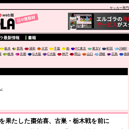
サッカー専門新聞
A
ラ最新情報
書籍
栃木
群馬
浦和
大宮
千葉
柏
FC東京
東京V
町田
川崎F
屋
岐阜
京都
G大阪
C大阪
神戸
岡山
山口
讃岐
広島
徳
破か
レ
は「個」
ポジウム「気候変動から命を守る ～エネルギー危機時代の猛暑対策～
ー”を果たした棗佑喜、古巣・栃木戦を前に