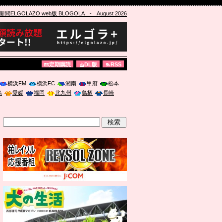
ELGOLAZO web版 BLOGOLA
- August 2026
定期購読
DL版
RSS
横浜FM
横浜FC
湘南
甲府
松本
島
愛媛
福岡
北九州
鳥栖
長崎
」に登壇