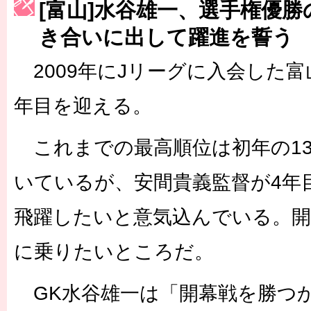
[富山]水谷雄一、選手権優
［3222号］史上最大のW杯開幕 注目は「個」
き合いに出して躍進を誓う
2009年にJリーグに入会した富
年目を迎える。
これまでの最高順位は初年の1
いているが、安間貴義監督が4年
飛躍したいと意気込んでいる。開
に乗りたいところだ。
GK水谷雄一は「開幕戦を勝つ