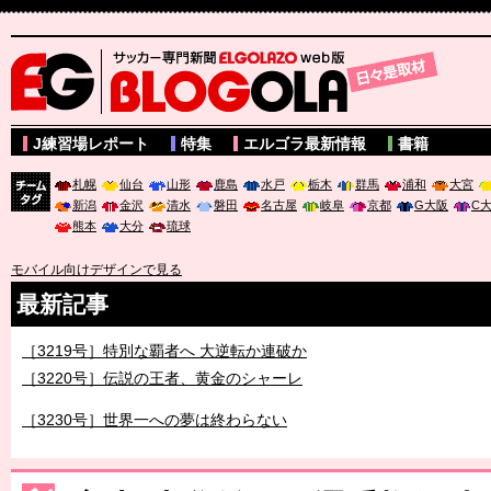
サッカー専門新聞ELGOLAZO web版 BLOGOLA
J練習場レポート
特集
エルゴラ最新情報
書籍
札幌
仙台
山形
鹿島
水戸
栃木
群馬
浦和
大宮
新潟
金沢
清水
磐田
名古屋
岐阜
京都
G大阪
C
チーム
熊本
大分
琉球
タグ
モバイル向けデザインで見る
最新記事
［3219号］特別な覇者へ 大逆転か連破か
［3220号］伝説の王者、黄金のシャーレ
［3230号］世界一への夢は終わらない
［3223号］一丸。日本出陣