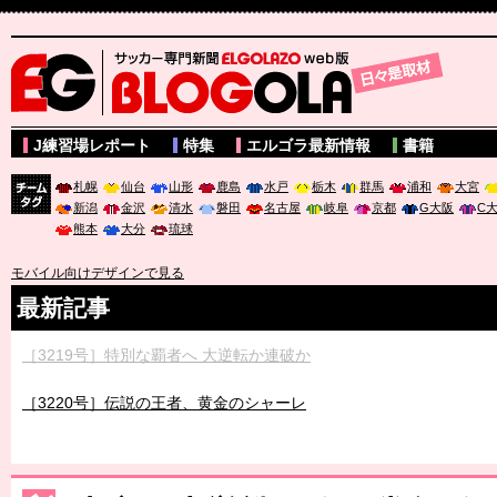
サッカー専門新聞ELGOLAZO web版 BLOGOLA
J練習場レポート
特集
エルゴラ最新情報
書籍
札幌
仙台
山形
鹿島
水戸
栃木
群馬
浦和
大宮
新潟
金沢
清水
磐田
名古屋
岐阜
京都
G大阪
C
チーム
熊本
大分
琉球
タグ
モバイル向けデザインで見る
最新記事
［3219号］特別な覇者へ 大逆転か連破か
［3220号］伝説の王者、黄金のシャーレ
［3230号］世界一への夢は終わらない