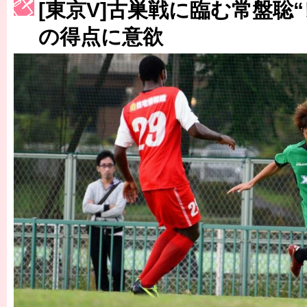
[東京V]古巣戦に臨む常盤聡
［3223号］一丸。日本出陣
の得点に意欲
［3222号］史上最大のW杯開幕 注目は「個」
長谷川 アーリアジャスールさんがシンポジウム「気候変動から命を