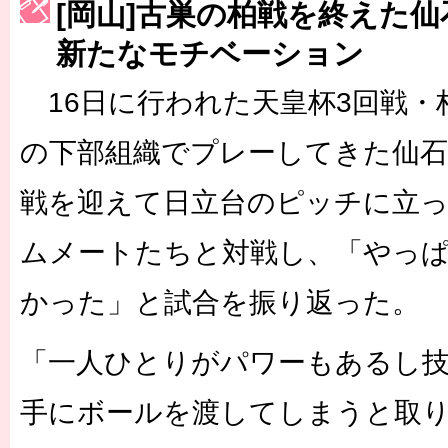
[岡山]古巣の柏戦を終えた
［3223号］一丸。日本出陣
新たなモチベーション
［3222号］史上最大のW杯開幕 注目は「個」
16日に行われた天皇杯3回戦・
の下部組織でプレーしてきた仙石
戦を迎えて日立台のピッチに立
ムメートたちと対戦し、「やっ
かった」と試合を振り返った。
「一人ひとりがパワーもあるし
手にボールを渡してしまうと取