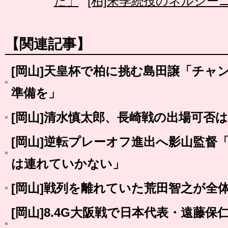
た」
[柏]来季続投のネルシー
【関連記事】
[岡山]天皇杯で柏に挑む島田譲「チャ
準備を」
[岡山]清水慎太郎、長崎戦の出場可否
[岡山]逆転プレーオフ進出へ影山監督
は連れていかない」
[岡山]戦列を離れていた荒田智之が全
[岡山]8.4G大阪戦で日本代表・遠藤