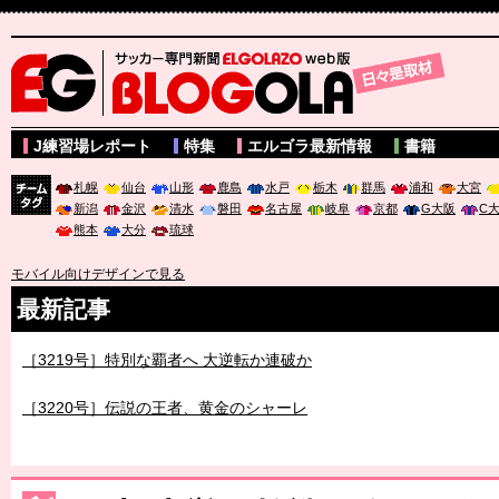
サッカー専門新聞ELGOLAZO web版 BLOGOLA
J練習場レポート
特集
エルゴラ最新情報
書籍
札幌
仙台
山形
鹿島
水戸
栃木
群馬
浦和
大宮
新潟
金沢
清水
磐田
名古屋
岐阜
京都
G大阪
C
チーム
熊本
大分
琉球
タグ
モバイル向けデザインで見る
最新記事
［3219号］特別な覇者へ 大逆転か連破か
［3220号］伝説の王者、黄金のシャーレ
［3230号］世界一への夢は終わらない