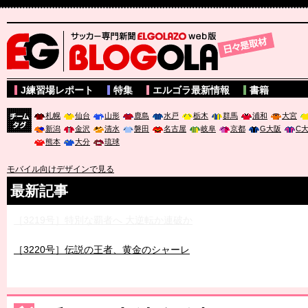
サッカー専門新聞ELGOLAZO web版 BLOGOLA
J練習場レポート
特集
エルゴラ最新情報
書籍
札幌
仙台
山形
鹿島
水戸
栃木
群馬
浦和
大宮
新潟
金沢
清水
磐田
名古屋
岐阜
京都
G大阪
C
チーム
熊本
大分
琉球
タグ
モバイル向けデザインで見る
最新記事
［3219号］特別な覇者へ 大逆転か連破か
［3220号］伝説の王者、黄金のシャーレ
［3230号］世界一への夢は終わらない