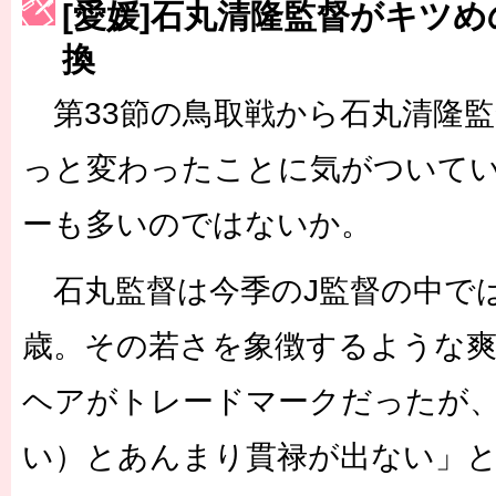
[愛媛]石丸清隆監督がキツ
［3223号］一丸。日本出陣
換
［3222号］史上最大のW杯開幕 注目は「個」
第33節の鳥取戦から石丸清隆監
長谷川 アーリアジャスールさんがシンポジウム「気候変動から命を
っと変わったことに気がついて
ーも多いのではないか。
石丸監督は今季のJ監督の中では
歳。その若さを象徴するような
ヘアがトレードマークだったが
い）とあんまり貫禄が出ない」