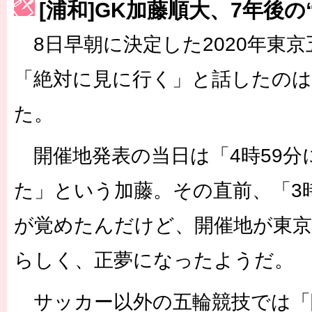
[浦和]GK加藤順大、7年後の
［3215号］WEEKLY EG SELECTION
8日早朝に決定した2020年東
［3216号］行く末占うラストワン
「絶対に見に行く」と話したのは
［3217号］最高の景色へ出国
た。
［3218号］WEEKLY EG SELECTION
［3219号］特別な覇者へ 大逆転か連破か
開催地発表の当日は「4時59分
［3220号］伝説の王者、黄金のシャーレ
た」という加藤。その直前、「3
が覚めたんだけど、開催地が東
らしく、正夢になったようだ。
サッカー以外の五輪競技では「