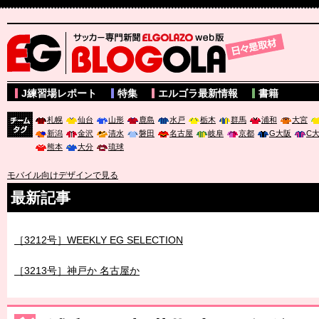
サッカー専門新聞ELGOLAZO web版 BLOGOLA
J練習場レポート
特集
エルゴラ最新情報
書籍
札幌
仙台
山形
鹿島
水戸
栃木
群馬
浦和
大宮
新潟
金沢
清水
磐田
名古屋
岐阜
京都
G大阪
C
チーム
熊本
大分
琉球
タグ
モバイル向けデザインで見る
最新記事
［3212号］WEEKLY EG SELECTION
［3213号］神戸か 名古屋か
［3214号］WEST制覇