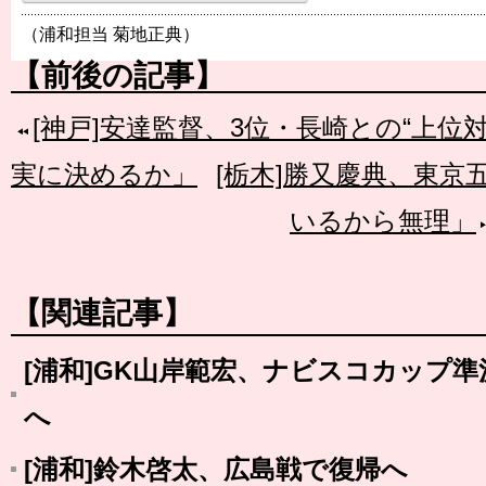
（浦和担当 菊地正典）
【前後の記事】
[神戸]安達監督、3位・長崎との“上位
実に決めるか」
[栃木]勝又慶典、東京
いるから無理」
【関連記事】
[浦和]GK山岸範宏、ナビスコカップ
へ
[浦和]鈴木啓太、広島戦で復帰へ