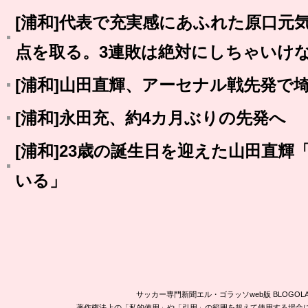
[浦和]代表で充実感にあふれた原口元
点を取る。3連敗は絶対にしちゃいけ
[浦和]山田直輝、アーセナル戦先発で
[浦和]永田充、約4カ月ぶりの先発へ
[浦和]23歳の誕生日を迎えた山田直
いる」
サッカー専門新聞エル・ゴラッソweb版 BLOG
著作権法上の「私的使用」や「引用」の範囲を超えて使用する場合