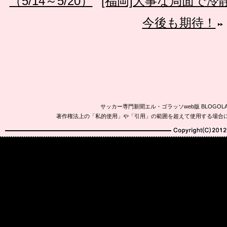
（5/14～5/20）
[福岡]大事な局面で
今後も期待！
サッカー専門新聞エル・ゴラッソweb版 BLOG
著作権法上の「私的使用」や「引用」の範囲を超えて使用する場合
Copyright(C)2010-20