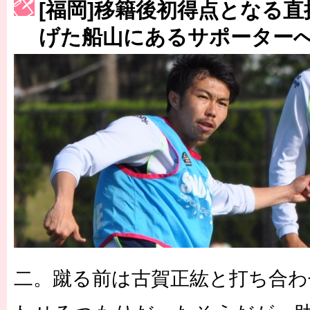
[福岡]移籍後初得点となる直
［3223号］一丸。日本出陣
げた船山にあるサポーター
［3222号］史上最大のW杯開幕 注目は「個」
長谷川 アーリアジャスールさんがシンポジウム「気候変動から命を
二。蹴る前は古賀正紘と打ち合わ