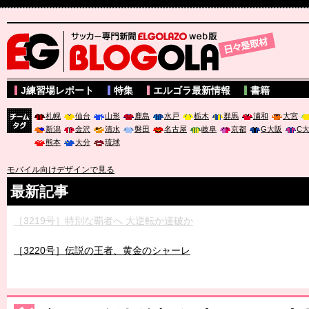
サッカー専門新聞ELGOLAZO web版 BLOGOLA
J練習場レポート
特集
エルゴラ最新情報
書籍
札幌
仙台
山形
鹿島
水戸
栃木
群馬
浦和
大宮
新潟
金沢
清水
磐田
名古屋
岐阜
京都
G大阪
C
チーム
熊本
大分
琉球
タグ
モバイル向けデザインで見る
最新記事
［3219号］特別な覇者へ 大逆転か連破か
［3220号］伝説の王者、黄金のシャーレ
［3230号］世界一への夢は終わらない