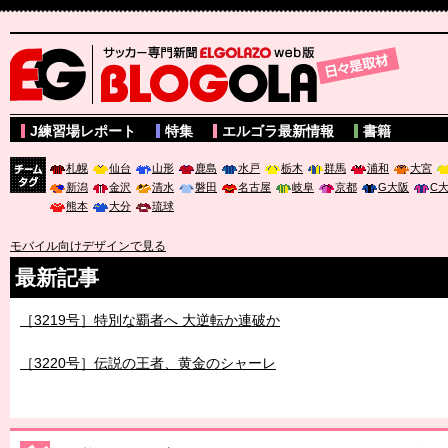
サッカー専門新聞ELGOLAZO web版 BLOGOLA
J練習場レポート
特集
エルゴラ最新情報
書籍
札幌
仙台
山形
鹿島
水戸
栃木
群馬
浦和
大宮
新潟
金沢
清水
磐田
名古屋
岐阜
京都
G大阪
C
チーム
熊本
大分
琉球
タグ
モバイル向けデザインで見る
最新記事
［3219号］特別な覇者へ 大逆転か連破か
［3220号］伝説の王者、黄金のシャーレ
［3230号］世界一への夢は終わらない