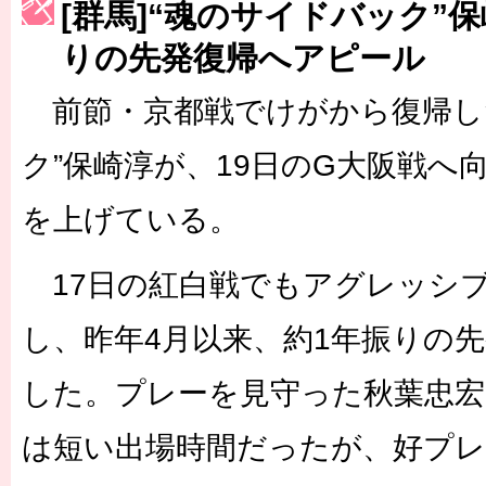
[群馬]“魂のサイドバック”
［3223号］一丸。日本出陣
りの先発復帰へアピール
［3222号］史上最大のW杯開幕 注目は「個」
前節・京都戦でけがから復帰し
ク”保崎淳が、19日のG大阪戦へ
を上げている。
17日の紅白戦でもアグレッシ
し、昨年4月以来、約1年振りの
した。プレーを見守った秋葉忠宏
は短い出場時間だったが、好プ