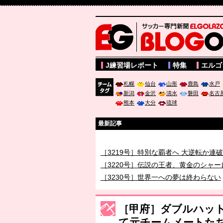
サッカー専門新聞ELGOLAZO web版 BLOGOL
J練習場レポート
特集
エルゴ
札幌
仙台
山形
鹿島
水戸
新潟
金沢
清水
磐田
名古
チーム
熊本
大分
琉球
タグ
最新記事
［3218号］WEEKLY EG SELECTION
［3219号］特別な覇者へ 大逆転か連
［3220号］伝説の王者、黄金のシャー
［3230号］世界一への夢は終わらない
［3223号］一丸。日本出陣
［3222号］史上最大のW杯開幕 注目
［甲府］ダブルハッ
て元チームメートた