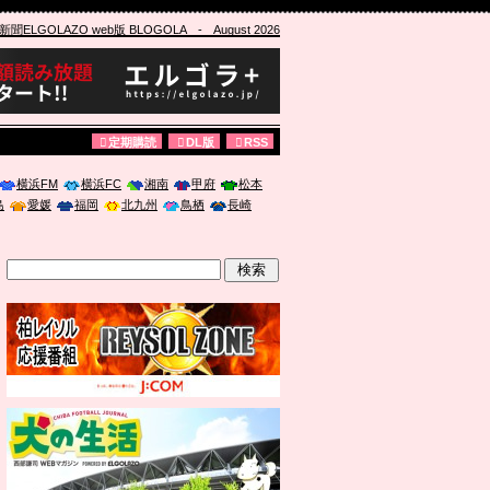
ELGOLAZO web版 BLOGOLA
- August 2026
定期購読
DL版
RSS
横浜FM
横浜FC
湘南
甲府
松本
島
愛媛
福岡
北九州
鳥栖
長崎