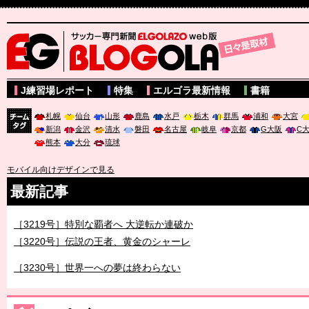
サッカー専門新聞ELGOLAZO web版 BLOGOLA
J練習場レポート
特集
エルゴラ最新情報
書籍
札幌
仙台
山形
鹿島
水戸
栃木
群馬
浦和
大宮
新潟
金沢
清水
磐田
名古屋
岐阜
京都
G大阪
C
チーム
熊本
大分
琉球
タグ
モバイル向けデザインで見る
最新記事
［3219号］特別な覇者へ 大逆転か連破か
［3220号］伝説の王者、黄金のシャーレ
［3230号］世界一への夢は終わらない