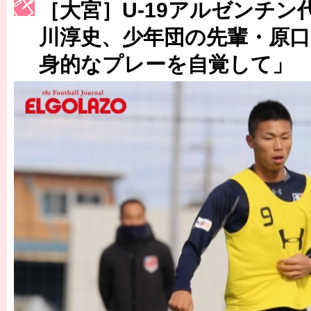
［3223号］一丸。日本出陣
［大宮］U-19アルゼンチン
［3222号］史上最大のW杯開幕 注目は「個」
川淳史、少年団の先輩・原
身的なプレーを自覚して」