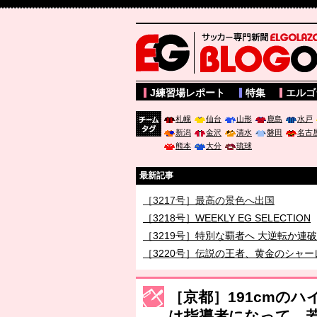
サッカー専門新聞ELGOLAZO web版 BLOGOL
J練習場レポート
特集
エルゴ
札幌
仙台
山形
鹿島
水戸
新潟
金沢
清水
磐田
名古
チーム
熊本
大分
琉球
タグ
最新記事
［3217号］最高の景色へ出国
［3218号］WEEKLY EG SELECTION
［3219号］特別な覇者へ 大逆転か連
［3220号］伝説の王者、黄金のシャー
［3230号］世界一への夢は終わらない
［3223号］一丸。日本出陣
［京都］191cmの
［3222号］史上最大のW杯開幕 注目
は指導者になって、