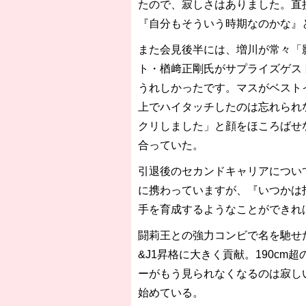
たので、寂しさはありました。直
『自分もそういう時期なのかな』
また会見後半には、増川が常々「
ト・楢﨑正剛氏がサプライズゲス
うれしかったです。マスがベスト
上でハイタッチしたのは忘れられ
クリしました」と顔をほころばせ
合っていた。
引退後のセカンドキャリアについ
に携わっていますが、『いつかは
手を育成するようなことができれ
闘莉王との強力コンビで名を馳せた
&J1昇格に大きく貢献。190c
ーがもう見られなくなるのは寂し
始めている。