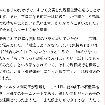
のみなさまのおかげで、すごく充実した現役生活を送ることが
ます。また、プロになる前に一緒に過ごした仲間たちや指導
の気持ちを伝えたいと思います。ありがとうございました」
で会見をスタートさせた増川。
が発表されて以降は無所属の状態が続いていたが、「（京都
く悩みました。『引退しようかな?』という気持ちもありま
）は1試合も出られていないというところで、『物足りない』
人から『もうちょっと頑張ってみれば』という話もしてもら
てみたら』という話をされていて。それで現役続行を模索し
かずに、いま（引退発表）に至った形です」と、現役引退の
くれた。
田中マルクス闘莉王が引退し、この1月には4歳下の石櫃洋祐
屋、京都でのチームメートであり、親しい間柄だった選手の
る遠因となったようだ。「まだ僕よりもできそうな二人だっ