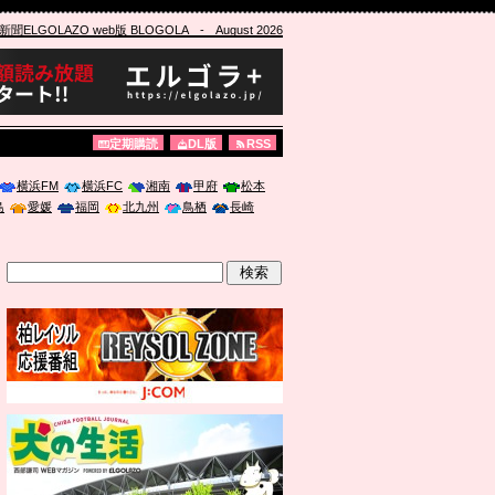
ELGOLAZO web版 BLOGOLA
- August 2026
定期購読
DL版
RSS
横浜FM
横浜FC
湘南
甲府
松本
島
愛媛
福岡
北九州
鳥栖
長崎