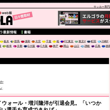
サッカー専門新聞
A
ラ最新情報
書籍
栃木
群馬
浦和
大宮
千葉
柏
FC東京
東京V
町田
川崎F
屋
岐阜
京都
G大阪
C大阪
神戸
岡山
山口
讃岐
広島
徳
破か
レ
ハイウォール・増川隆洋が引退会見。「いつか
は「個」
若い選手を育成できれば」