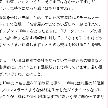
接、影響したかというと、そこまではなかったですけど、
という気持ちになった感じはありますね」。
影響を受けた先輩」と話していた名古屋時代のチームメー
トとして登場。「名古屋のすごく良い歴史を一緒に作れて、
イレブン（10年）をとったときに、Jリーグアウォーズの壇
ない思い出」と話す楢﨑氏に対して、「さすがにこれはビッ
ながら「また連絡します」と今後も交流を続けることを誓い
ては、「いまは福岡で会社をやっていて子供たちの療育など
指導者に』ということも選択肢として持っています。若い選
ばいいですね」とのこと。
10年には名古屋をJ1初制覇に導き、16年には札幌のJ2優勝
m超のプロレスラーのような体躯を生かしたダイナミックなプレ
いことが、稀代の個性派CBはすでに新たな夢に向かって走り