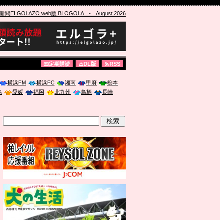
ELGOLAZO web版 BLOGOLA
- August 2026
定期購読
DL版
RSS
横浜FM
横浜FC
湘南
甲府
松本
島
愛媛
福岡
北九州
鳥栖
長崎
」に登壇