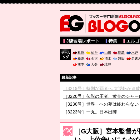
サッカー専門新聞ELGOLAZO web版 BLOGOL
J練習場レポート
特集
エルゴ
札幌
仙台
山形
鹿島
水戸
新潟
金沢
清水
磐田
名古
チーム
熊本
大分
琉球
タグ
最新記事
［3219号］特別な覇者へ 大逆転か連
［3220号］伝説の王者、黄金のシャー
［3230号］世界一への夢は終わらない
［3223号］一丸。日本出陣
［3222号］史上最大のW杯開幕 注目
長谷川 アーリアジャスールさんがシン
［G大阪］宮本監督
い。上位争いにもか