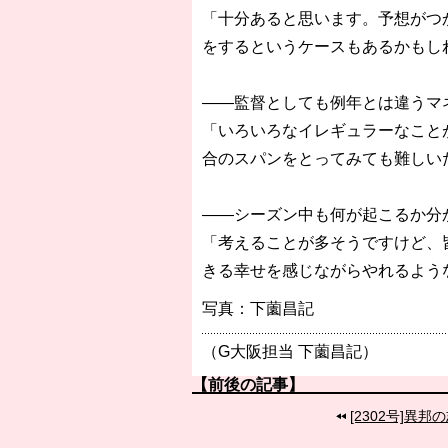
「十分あると思います。予想がつ
をするというケースもあるかもし
――監督としても例年とは違うマ
「いろいろなイレギュラーなこと
合のスパンをとってみても難しい
――シーズン中も何が起こるか分
「考えることが多そうですけど、
きる幸せを感じながらやれるよう
写真：下薗昌記
（G大阪担当 下薗昌記）
【前後の記事】
[2302号]異邦