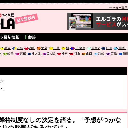
サッカー専門新聞
A
ラ最新情報
書籍
栃木
群馬
浦和
大宮
千葉
柏
FC東京
東京V
町田
川崎F
屋
岐阜
京都
G大阪
C大阪
神戸
岡山
山口
讃岐
広島
徳
破か
レ
は「個」
ポジウム「気候変動から命を守る ～エネルギー危機時代の猛暑対策～
が降格制度なしの決定を語る。「予想がつかな
なりの影響があるのでは」