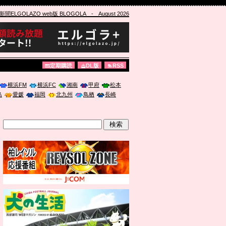
ELGOLAZO web版 BLOGOLA
- August 2026
定期購読
DL版
RSS
横浜FM
横浜FC
湘南
甲府
松本
島
愛媛
福岡
北九州
鳥栖
長崎