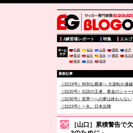
サッカー専門新聞ELGOLAZO web版 BLOGOL
J練習場レポート
特集
エルゴ
札幌
仙台
山形
鹿島
水戸
新潟
金沢
清水
磐田
名古
チーム
熊本
大分
琉球
タグ
最新記事
［3219号］特別な覇者へ 大逆転か連
［3220号］伝説の王者、黄金のシャー
［3230号］世界一への夢は終わらない
［3223号］一丸。日本出陣
［3222号］史上最大のW杯開幕 注目
［山口］累積警告で
3のために」