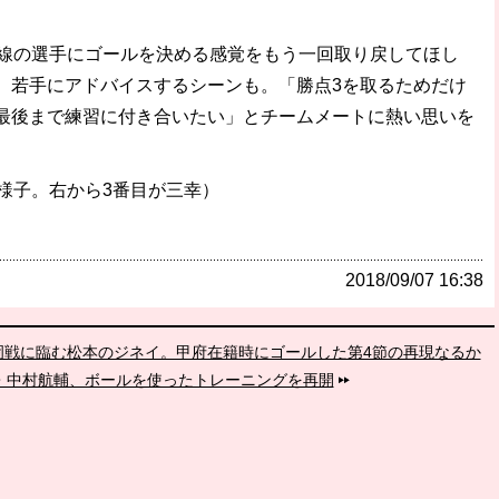
線の選手にゴールを決める感覚をもう一回取り戻してほし
、若手にアドバイスするシーンも。「勝点3を取るためだけ
最後まで練習に付き合いたい」とチームメートに熱い思いを
様子。右から3番目が三幸）
2018/09/07 16:38
岡戦に臨む松本のジネイ。甲府在籍時にゴールした第4節の再現なるか
・中村航輔、ボールを使ったトレーニングを再開