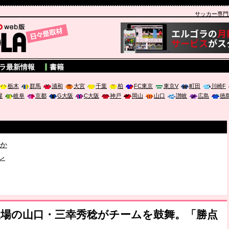
サッカー専門新聞
A
ラ最新情報
書籍
栃木
群馬
浦和
大宮
千葉
柏
FC東京
東京V
町田
川崎F
屋
岐阜
京都
G大阪
C大阪
神戸
岡山
山口
讃岐
広島
徳
破か
レ
は「個」
欠場の山口・三幸秀稔がチームを鼓舞。「勝点