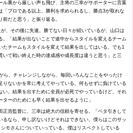
ル裏から厳しい声も飛び、主将の三幸がサポーターに言葉
は「プロである以上、勝利を求められるし、勝点3が取れな
り前だと思う」と振り返る。
が、その後に失速。勝てない日々が続いているが、山口は
る。「結果が出ないことで途中からスタイルを変えるチーム
いたチームもスタイルを変えて結果を出してはいる。でも1
貫いて戦い終えた時の達成感や成長度は違うと思う」と三
ながら、チャレンジしながら、毎回いろんなことをやったけ
足りないかを常に考えてやっている。何もせずに負けている
ない。結果を出すために全員が必死でやっているけど、それ
ーターのためにも早く結果を出せるように」
正浩監督に、三幸は絶大の信頼を寄せる。「ベタ引きして
いるなら、申し訳ないけどそれはできない。僕らはこのサッ
、シモさんについていっている。僕はリスペクトしている