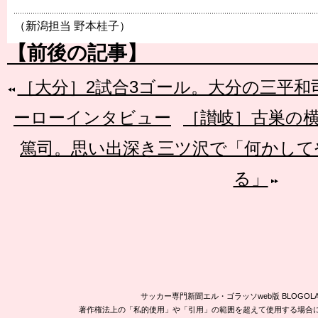
（新潟担当 野本桂子）
【前後の記事】
［大分］2試合3ゴール。大分の三平
ーローインタビュー
［讃岐］古巣の横
篤司。思い出深き三ツ沢で「何かして
る」
サッカー専門新聞エル・ゴラッソweb版 BLOG
著作権法上の「私的使用」や「引用」の範囲を超えて使用する場合