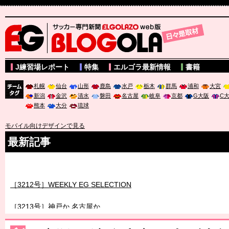
サッカー専門新聞ELGOLAZO web版 BLOGOLA
J練習場レポート
特集
エルゴラ最新情報
書籍
札幌
仙台
山形
鹿島
水戸
栃木
群馬
浦和
大宮
新潟
金沢
清水
磐田
名古屋
岐阜
京都
G大阪
C
チーム
熊本
大分
琉球
タグ
モバイル向けデザインで見る
最新記事
［3211号］世界一への 託されし26人
［3212号］WEEKLY EG SELECTION
［3213号］神戸か 名古屋か