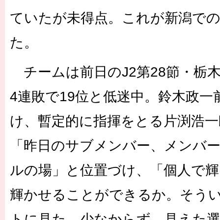
ていたが未得点。これが新潟で
た。
チームは前日のJ2第28節・栃木
4連敗で19位と低迷中。鈴木政一
け、暫定的に指揮をとる片渕浩一
「昨日のサブメンバー、メンバ
ルの場」と位置づけ、「個人で輝
輝かせることができるか。そう
トに見た。少なからず、見えた