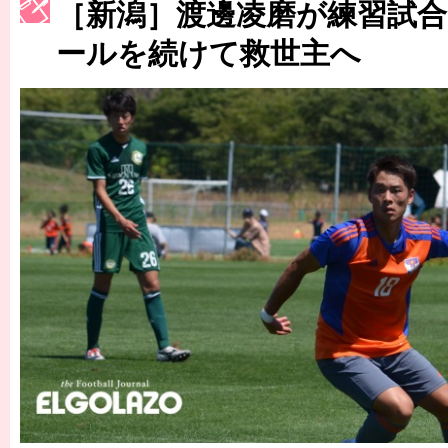
［3214号］WEST制覇
［新潟］渡邊凌磨が練習試
［3215号］WEEKLY EG SELECTION
ールを続けて救世主へ
［3216号］行く末占うラストワン
［3217号］最高の景色へ出国
［3218号］WEEKLY EG SELECTION
［3219号］特別な覇者へ 大逆転か連破か
［3220号］伝説の王者、黄金のシャーレ