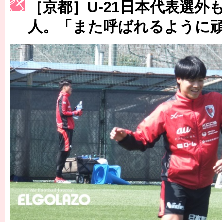
［3214号］WEST制覇
［京都］U-21日本代表選外
［3215号］WEEKLY EG SELECTION
人。「また呼ばれるように
［3216号］行く末占うラストワン
［3217号］最高の景色へ出国
［3218号］WEEKLY EG SELECTION
［3219号］特別な覇者へ 大逆転か連破か
［3220号］伝説の王者、黄金のシャーレ