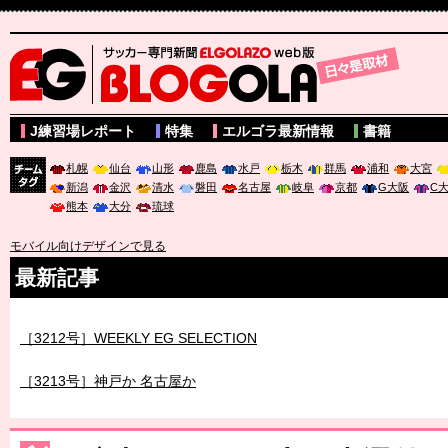
サッカー専門新聞ELGOLAZO web版 BLOGOLA
J練習場レポート
特集
エルゴラ最新情報
書籍
札幌
仙台
山形
鹿島
水戸
栃木
群馬
浦和
大宮
新潟
金沢
清水
磐田
名古屋
岐阜
京都
G大阪
C
チーム
熊本
大分
琉球
タグ
モバイル向けデザインで見る
最新記事
［3212号］WEEKLY EG SELECTION
［3213号］神戸か 名古屋か