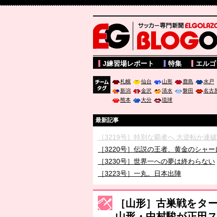
サッカー専門新聞ELGOLAZO web版 BLOGOL
J練習場レポート
特集
エルゴ
札幌
仙台
山形
鹿島
水戸
新潟
金沢
清水
磐田
名古
チーム
熊本
大分
琉球
タグ
最新記事
［3219号］特別な覇者へ 大逆転か連
［3220号］伝説の王者、黄金のシャー
［3230号］世界一への夢は終わらない
［3223号］一丸。日本出陣
［3222号］史上最大のW杯開幕 注目
長谷川 アーリアジャスールさんがシン
［山形］古巣戦をタ
山形・中村駿が正田