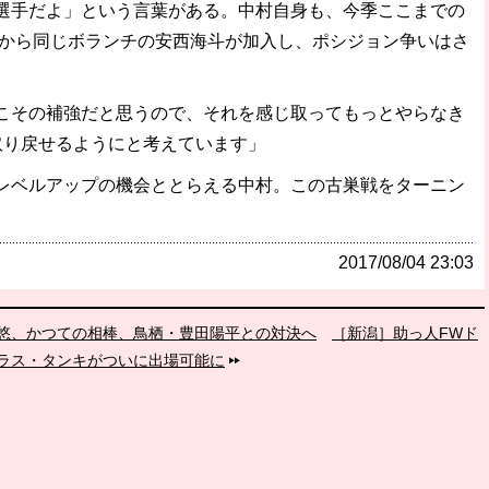
選手だよ」という言葉がある。中村自身も、今季ここまでの
前から同じボランチの安西海斗が加入し、ポシジョン争いはさ
こその補強だと思うので、それを感じ取ってもっとやらなき
取り戻せるようにと考えています」
ベルアップの機会ととらえる中村。この古巣戦をターニン
。
2017/08/04 23:03
悠、かつての相棒、鳥栖・豊田陽平との対決へ
［新潟］助っ人FWド
ラス・タンキがついに出場可能に