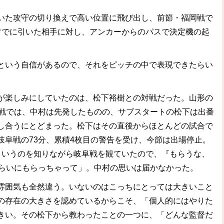
た攻守の切り換えで高い位置に飛び出し、前節・福岡戦で
すでに引いた相手に対し、アンカーからのパスで決定機の起
という自信があるので、それをピッチの中で表現できたらい
楽しみにしていたのは、松下裕樹との対戦だった。山形の
対戦では、中村は先発したものの、サブスタートの松下は出番
し合うにとどまった。松下はその直後からほとんどの試合で
岐阜戦の73分、累積4枚目の警告を受け、今節は出場停止。
というのを知りながら岐阜戦を観ていたので、『もらうな、
ぐらいにもらっちゃって」。中村の思いは届かなかった。
雰囲気も全然違う。いないのはこっちにとっては大きいこと
の存在の大きさを認めているからこそ、「個人的にはやりた
きい。その松下から教わったことの一つに、「どんな監督だ