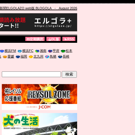
ELGOLAZO web版 BLOGOLA
- August 2026
定期購読
DL版
RSS
横浜FM
横浜FC
湘南
甲府
松本
島
愛媛
福岡
北九州
鳥栖
長崎
」に登壇