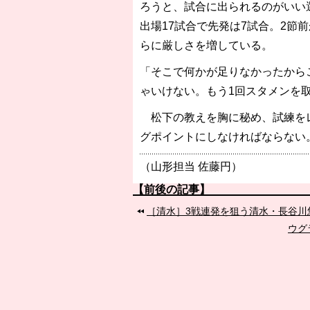
ろうと、試合に出られるのがいい
出場17試合で先発は7試合。2節
らに厳しさを増している。
「そこで何かが足りなかったから
ゃいけない。もう1回スタメンを
松下の教えを胸に秘め、試練をレ
グポイントにしなければならない
（山形担当 佐藤円）
【前後の記事】
［清水］3戦連発を狙う清水・長谷川
ウグ