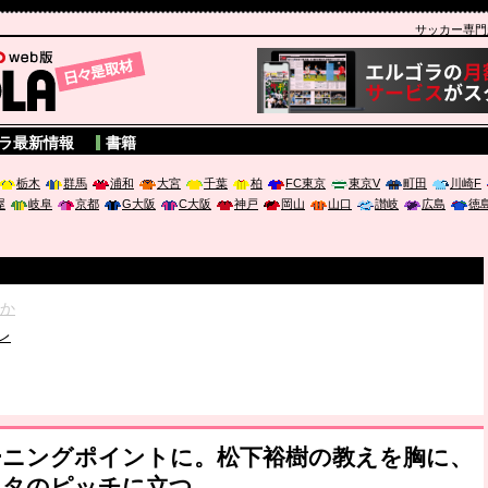
サッカー専門新聞
A
ラ最新情報
書籍
栃木
群馬
浦和
大宮
千葉
柏
FC東京
東京V
町田
川崎F
屋
岐阜
京都
G大阪
C大阪
神戸
岡山
山口
讃岐
広島
徳
破か
レ
は「個」
ポジウム「気候変動から命を守る ～エネルギー危機時代の猛暑対策～
ーニングポイントに。松下裕樹の教えを胸に、
スタのピッチに立つ