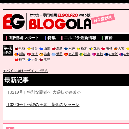
サッカー専門新聞ELGOLAZO web版 BLOGOLA
J練習場レポート
特集
エルゴラ最新情報
書籍
札幌
仙台
山形
鹿島
水戸
栃木
群馬
浦和
大宮
新潟
金沢
清水
磐田
名古屋
岐阜
京都
G大阪
C
チーム
熊本
大分
琉球
タグ
モバイル向けデザインで見る
最新記事
［3219号］特別な覇者へ 大逆転か連破か
［3220号］伝説の王者、黄金のシャーレ
［3230号］世界一への夢は終わらない