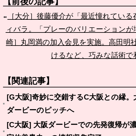
【前後の記事】
［大分］後藤優介が「最近憧れている
ィバラ。「プレーのバリエーションが
崎］丸岡満の加入会見を実施。高田明
けるなど、巧みな話術で
【関連記事】
[G大阪]奇妙に交錯するC大阪との縁
ダービーのピッチへ
[C大阪] 大阪ダービーでの先発復帰が