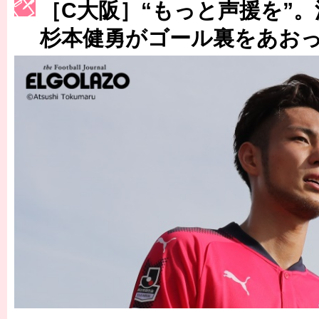
［C大阪］“もっと声援を”
［3223号］一丸。日本出陣
杉本健勇がゴール裏をあお
［3222号］史上最大のW杯開幕 注目は「個」
長谷川 アーリアジャスールさんがシンポジウム「気候変動から命を