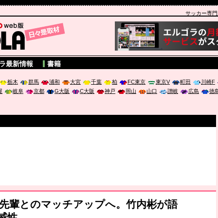
サッカー専門新聞
A
ラ最新情報
書籍
栃木
群馬
浦和
大宮
千葉
柏
FC東京
東京V
町田
川崎F
屋
岐阜
京都
G大阪
C大阪
神戸
岡山
山口
讃岐
広島
徳
た先輩とのマッチアップへ。竹内彬が語
威性