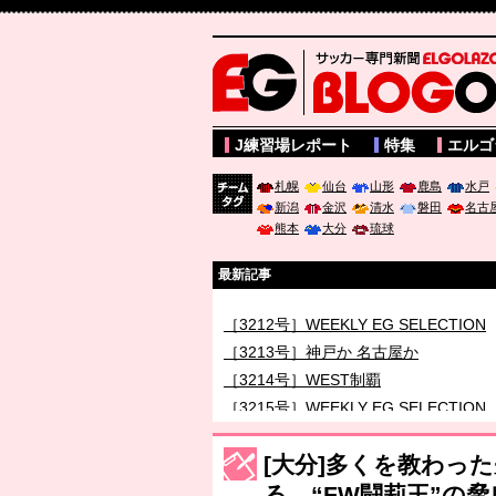
サッカー専門新聞ELGOLAZO web版 BLOGOL
J練習場レポート
特集
エルゴ
札幌
仙台
山形
鹿島
水戸
新潟
金沢
清水
磐田
名古
チーム
熊本
大分
琉球
タグ
最新記事
［3212号］WEEKLY EG SELECTION
［3213号］神戸か 名古屋か
［3214号］WEST制覇
［3215号］WEEKLY EG SELECTION
［3216号］行く末占うラストワン
[大分]多くを教わっ
［3217号］最高の景色へ出国
る、“FW闘莉王”の脅