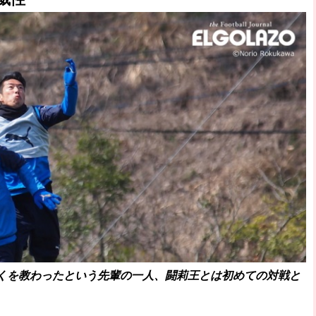
破か
レ
くを教わったという先輩の一人、闘莉王とは初めての対戦と