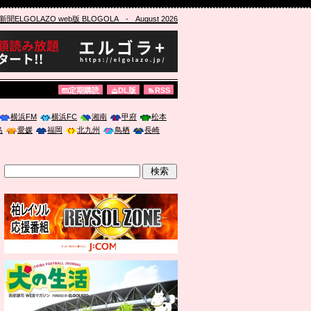
ELGOLAZO web版 BLOGOLA
- August 2026
定期購読
DL版
RSS
横浜FM
横浜FC
湘南
甲府
松本
島
愛媛
福岡
北九州
鳥栖
長崎