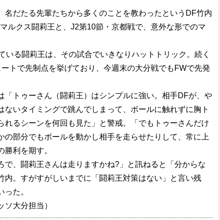
名だたる先輩たちから多くのことを教わったというDF竹内
マルクス闘莉王と、J2第10節・京都戦で、意外な形でのマ
ている闘莉王は、その試合でいきなりハットトリック。続く
ュートで先制点を挙げており、今週末の大分戦でもFWで先発
「トゥーさん（闘莉王）はシンプルに強い。相手DFが、や
はないタイミングで跳んでしまって、ボールに触れずに胸ト
られるシーンを何回も見た」と警戒。「でもトゥーさんだけ
かの部分でもボールを動かし相手を走らせたりして、常に上
の勝利を期す。
ろで、闘莉王さんは走りますかね?」と訊ねると「分からな
竹内。すがすがしいまでに「闘莉王対策はない」と言い残
いった。
ッソ大分担当）