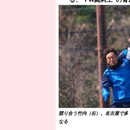
［3218号］WEEKLY EG SELECTION
［3219号］特別な覇者へ 大逆転か連
［3220号］伝説の王者、黄金のシャー
競り合う竹内（右）。名古屋で多
なる