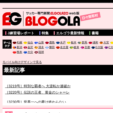
サッカー専門新聞ELGOLAZO web版 BLOGOLA
J練習場レポート
特集
エルゴラ最新情報
書籍
札幌
仙台
山形
鹿島
水戸
栃木
群馬
浦和
大宮
新潟
金沢
清水
磐田
名古屋
岐阜
京都
G大阪
C
チーム
熊本
大分
琉球
タグ
モバイル向けデザインで見る
最新記事
［3218号］WEEKLY EG SELECTION
［3219号］特別な覇者へ 大逆転か連破か
［3220号］伝説の王者、黄金のシャーレ
［3230号］世界一への夢は終わらない