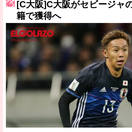
［3223号］一丸。日本出陣
[C大阪]C大阪がセビージャ
籍で獲得へ
［3222号］史上最大のW杯開幕 注目は「個」