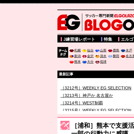
サッカー専門新聞ELGOLAZO web版 BLOGOL
J練習場レポート
特集
エルゴ
札幌
仙台
山形
鹿島
水戸
新潟
金沢
清水
磐田
名古
チーム
熊本
大分
琉球
タグ
最新記事
［3211号］世界一への 託されし26人
［3212号］WEEKLY EG SELECTION
［3213号］神戸か 名古屋か
［3214号］WEST制覇
［3215号］WEEKLY EG SELECTION
［3216号］行く末占うラストワン
［浦和］熊本で支援活
［3217号］最高の景色へ出国
一郎の行動力に感嘆