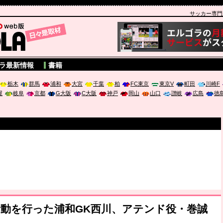
サッカー専門新聞
A
ラ最新情報
書籍
栃木
群馬
浦和
大宮
千葉
柏
FC東京
東京V
町田
川崎F
屋
岐阜
京都
G大阪
C大阪
神戸
岡山
山口
讃岐
広島
徳
動を行った浦和GK西川、アテンド役・巻誠