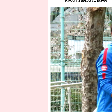
［3218号］WEEKLY EG SELECTION
［3219号］特別な覇者へ 大逆転か連
［3220号］伝説の王者、黄金のシャー