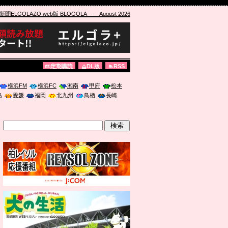
ELGOLAZO web版 BLOGOLA
- August 2026
定期購読
DL版
RSS
横浜FM
横浜FC
湘南
甲府
松本
島
愛媛
福岡
北九州
鳥栖
長崎