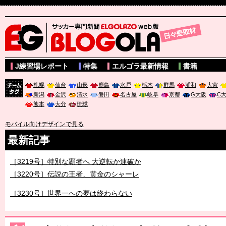
サッカー専門新聞ELGOLAZO web版 BLOGOLA
J練習場レポート
特集
エルゴラ最新情報
書籍
札幌
仙台
山形
鹿島
水戸
栃木
群馬
浦和
大宮
新潟
金沢
清水
磐田
名古屋
岐阜
京都
G大阪
C
チーム
熊本
大分
琉球
タグ
モバイル向けデザインで見る
最新記事
［3219号］特別な覇者へ 大逆転か連破か
［3220号］伝説の王者、黄金のシャーレ
［3230号］世界一への夢は終わらない
［3223号］一丸。日本出陣