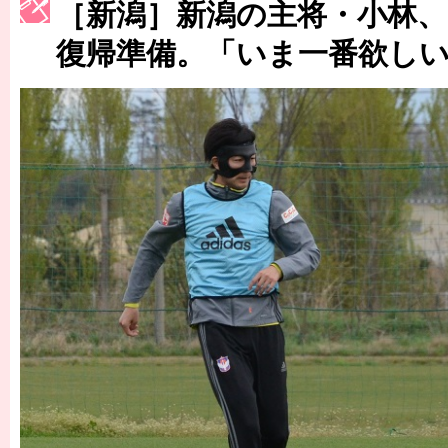
［新潟］新潟の主将・小林
［3222号］史上最大のW杯開幕 注目は「個」
復帰準備。「いま一番欲し