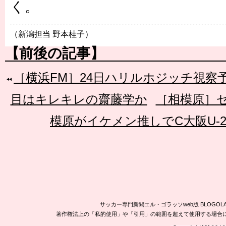
く。
（新潟担当 野本桂子）
【前後の記事】
［横浜FM］24日ハリルホジッチ視察予
目はキレキレの齋藤学か
［相模原］
模原がイケメン推しでC大阪U-
サッカー専門新聞エル・ゴラッソweb版 BLOG
著作権法上の「私的使用」や「引用」の範囲を超えて使用する場合