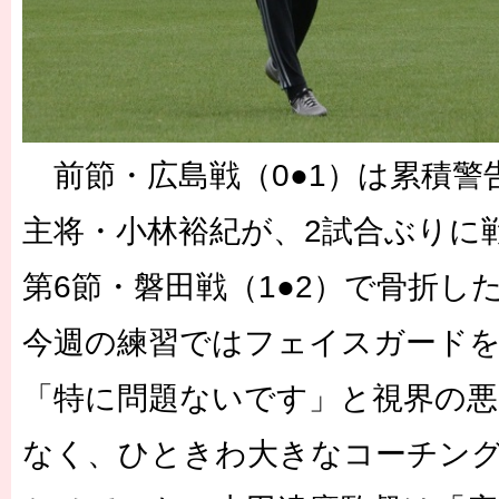
前節・広島戦（0●1）は累積警
主将・小林裕紀が、2試合ぶりに
第6節・磐田戦（1●2）で骨折し
今週の練習ではフェイスガード
「特に問題ないです」と視界の
なく、ひときわ大きなコーチン