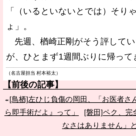
「（いるといないとでは）そり
ょ」。
先週、楢崎正剛がそう評してい
が、ひとまず1週間ぶりに帰って
（名古屋担当 村本裕太）
【前後の記事】
[鳥栖]左ひじ負傷の岡田、「お医者
ら即手術だよ』って」
[磐田]ペク、
なさはありません」