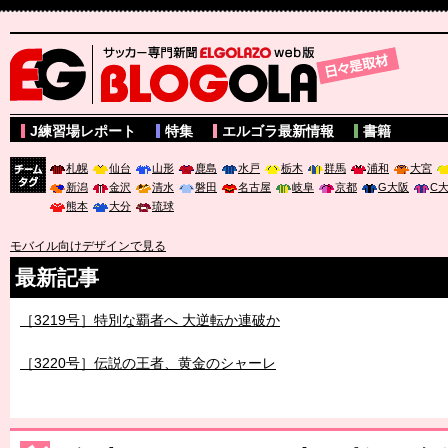
サッカー専門新聞ELGOLAZO web版 BLOGOLA
J練習場レポート
特集
エルゴラ最新情報
書籍
札幌
仙台
山形
鹿島
水戸
栃木
群馬
浦和
大宮
新潟
金沢
清水
磐田
名古屋
岐阜
京都
G大阪
C
チーム
熊本
大分
琉球
タグ
モバイル向けデザインで見る
最新記事
［3219号］特別な覇者へ 大逆転か連破か
［3220号］伝説の王者、黄金のシャーレ
［3230号］世界一への夢は終わらない