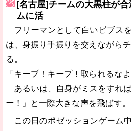
[名古屋]チームの大黒柱が
［3223号］一丸。日本出陣
ムに活
［3222号］史上最大のW杯開幕 注目は「個」
フリーマンとして白いビブスを
は、身振り手振りを交えながら
る。
「キープ！キープ！取られるなよ
あるいは、自身がミスをすれば
ー！」と一際大きな声を飛ばす。
この日のポゼッションゲーム中