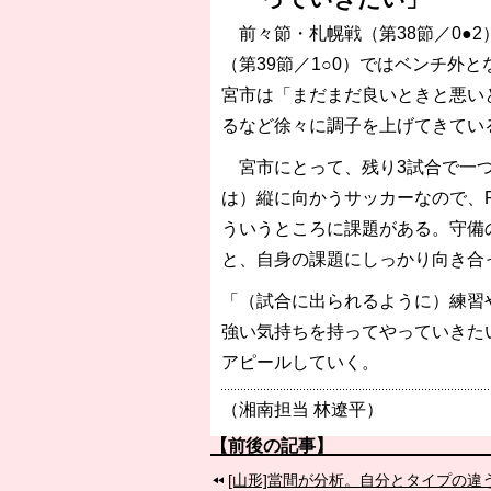
前々節・札幌戦（第38節／0●
（第39節／1○0）ではベンチ外
宮市は「まだまだ良いときと悪い
るなど徐々に調子を上げてきてい
宮市にとって、残り3試合で一つ
は）縦に向かうサッカーなので、
ういうところに課題がある。守備
と、自身の課題にしっかり向き合
「（試合に出られるように）練習
強い気持ちを持ってやっていきた
アピールしていく。
（湘南担当 林遼平）
【前後の記事】
[山形]當間が分析。自分とタイプの違