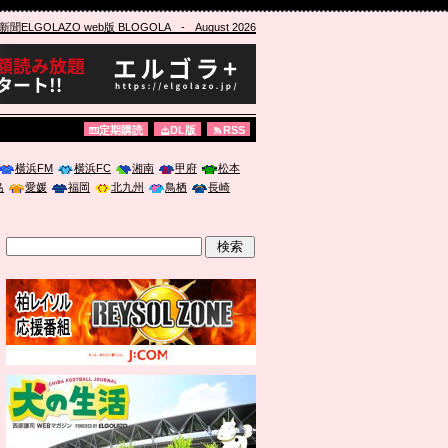
ELGOLAZO web版 BLOGOLA
- August 2026
定期購読
DL版
RSS
横浜FM
横浜FC
湘南
甲府
松本
島
愛媛
福岡
北九州
鳥栖
長崎
」に登壇