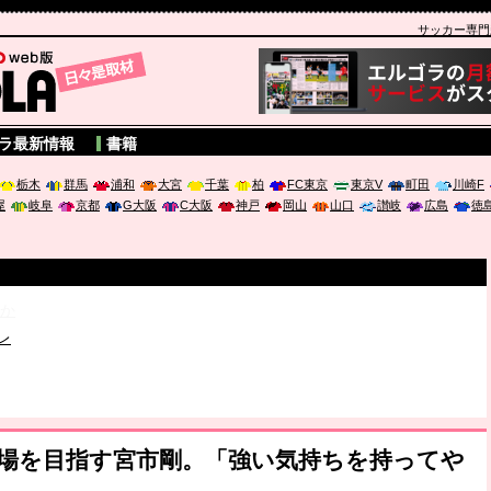
サッカー専門新聞
A
ラ最新情報
書籍
栃木
群馬
浦和
大宮
千葉
柏
FC東京
東京V
町田
川崎F
屋
岐阜
京都
G大阪
C大阪
神戸
岡山
山口
讃岐
広島
徳
破か
レ
は「個」
ポジウム「気候変動から命を守る ～エネルギー危機時代の猛暑対策～
出場を目指す宮市剛。「強い気持ちを持ってや