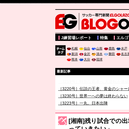
サッカー専門新聞ELGOLAZO web版 BLOGOL
J練習場レポート
特集
エルゴ
札幌
仙台
山形
鹿島
水戸
新潟
金沢
清水
磐田
名古
チーム
熊本
大分
琉球
タグ
最新記事
［3219号］特別な覇者へ 大逆転か連
［3220号］伝説の王者、黄金のシャー
［3230号］世界一への夢は終わらない
［3223号］一丸。日本出陣
［3222号］史上最大のW杯開幕 注目
長谷川 アーリアジャスールさんがシン
[湘南]残り試合での
っていきたい」