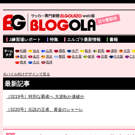
サッカー専門新聞ELGOLAZO web版 BLOGOLA
J練習場レポート
特集
エルゴラ最新情報
書籍
札幌
仙台
山形
鹿島
水戸
栃木
群馬
浦和
大宮
新潟
金沢
清水
磐田
名古屋
岐阜
京都
G大阪
C
チーム
熊本
大分
琉球
タグ
モバイル向けデザインで見る
最新記事
［3219号］特別な覇者へ 大逆転か連破か
［3220号］伝説の王者、黄金のシャーレ
［3230号］世界一への夢は終わらない