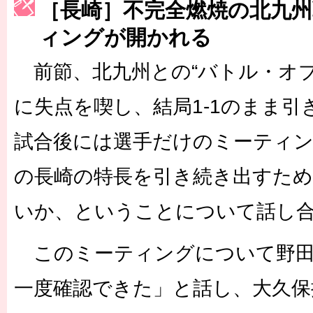
［長崎］不完全燃焼の北九州
［3223号］一丸。日本出陣
ィングが開かれる
［3222号］史上最大のW杯開幕 注目は「個」
前節、北九州との“バトル・オブ
に失点を喫し、結局1-1のまま
試合後には選手だけのミーティ
の長崎の特長を引き続き出すた
いか、ということについて話し
このミーティングについて野田
一度確認できた」と話し、大久保