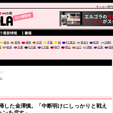
サッカー専門新聞
A
ラ最新情報
書籍
栃木
群馬
浦和
大宮
千葉
柏
FC東京
東京V
町田
川崎F
屋
岐阜
京都
G大阪
C大阪
神戸
岡山
山口
讃岐
広島
徳
破か
レ
は「個」
ポジウム「気候変動から命を守る ～エネルギー危機時代の猛暑対策～
復帰した金澤慎。「中断明けにしっかりと戦え
ョンを戻す」