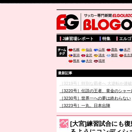
サッカー専門新聞ELGOLAZO web版 BLOGOL
J練習場レポート
特集
エルゴ
札幌
仙台
山形
鹿島
水戸
新潟
金沢
清水
磐田
名古
チーム
熊本
大分
琉球
タグ
最新記事
［3219号］特別な覇者へ 大逆転か連
［3220号］伝説の王者、黄金のシャー
［3230号］世界一への夢は終わらない
［3223号］一丸。日本出陣
［3222号］史上最大のW杯開幕 注目
長谷川 アーリアジャスールさんがシン
[大宮]練習試合にも
るようにコンディシ