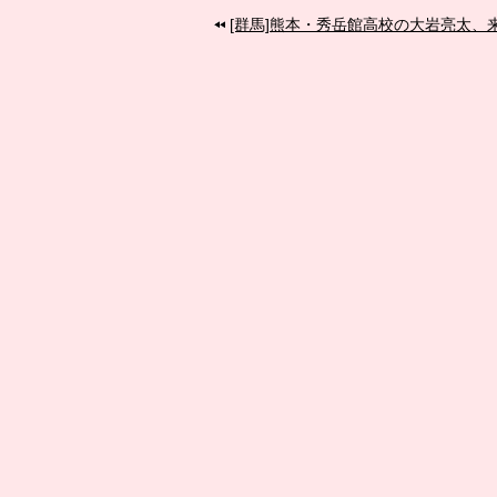
[群馬]熊本・秀岳館高校の大岩亮太、