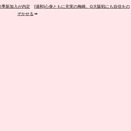
来季新加入が内定
[浦和]心身ともに充実の梅崎。G大阪戦にも自信をの
ぞかせる