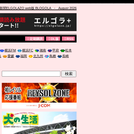
ELGOLAZO web版 BLOGOLA
- August 2026
定期購読
DL版
RSS
横浜FM
横浜FC
湘南
甲府
松本
島
愛媛
福岡
北九州
鳥栖
長崎
」に登壇