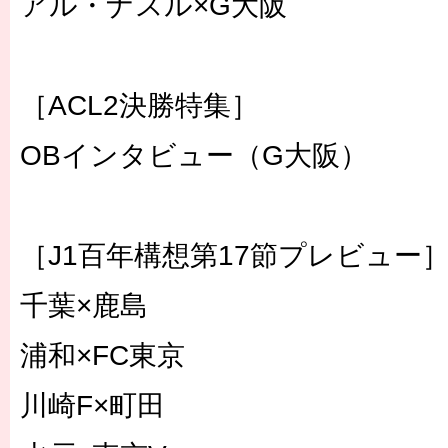
アル・ナスル×G大阪
［ACL2決勝特集］
OBインタビュー（G大阪）
［J1百年構想第17節プレビュー
千葉×鹿島
浦和×FC東京
川崎F×町田