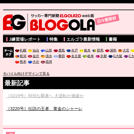
サッカー専門新聞ELGOLAZO web版 BLOGOLA
J練習場レポート
特集
エルゴラ最新情報
書籍
札幌
仙台
山形
鹿島
水戸
栃木
群馬
浦和
大宮
新潟
金沢
清水
磐田
名古屋
岐阜
京都
G大阪
C
チーム
熊本
大分
琉球
タグ
モバイル向けデザインで見る
最新記事
［3219号］特別な覇者へ 大逆転か連破か
［3220号］伝説の王者、黄金のシャーレ
［3230号］世界一への夢は終わらない