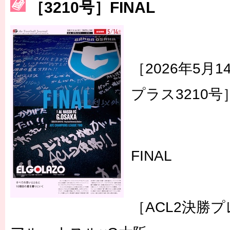
［3210号］FINAL
［3223号］一丸。日本出陣
［3222号］史上最大のW杯開幕 注目は「個」
長谷川 アーリアジャスールさんがシンポジウム「気候変動から命を
［2026年5月
プラス3210号
FINAL
［ACL2決勝