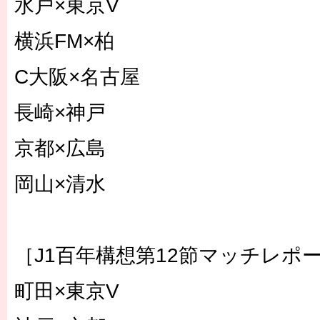
水戸×東京V
横浜FM×柏
C大阪×名古屋
長崎×神戸
京都×広島
岡山×清水
［J1百年構想第12節マッチレポ
町田×東京V