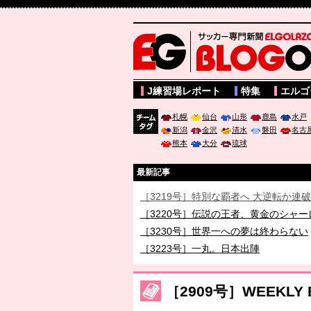
サッカー専門新聞ELGOLAZO web版 BLOGOL
J練習場レポート
特集
エルゴ
札幌
仙台
山形
鹿島
水戸
新潟
金沢
清水
磐田
名古
チーム
熊本
大分
琉球
タグ
最新記事
［3219号］特別な覇者へ 大逆転か連
［3220号］伝説の王者、黄金のシャー
［3230号］世界一への夢は終わらない
［3223号］一丸。日本出陣
［3222号］史上最大のW杯開幕 注目
長谷川 アーリアジャスールさんがシン
［2909号］WEEKLY E