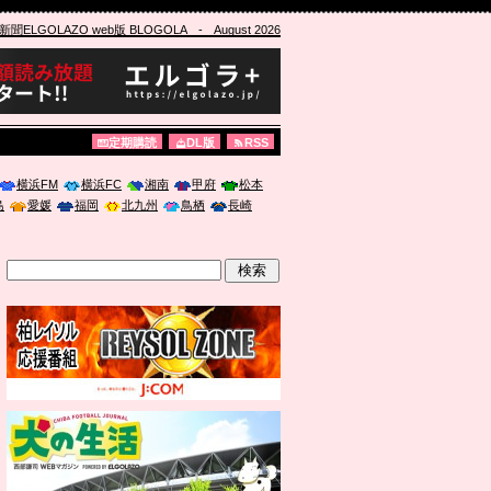
ELGOLAZO web版 BLOGOLA
- August 2026
定期購読
DL版
RSS
横浜FM
横浜FC
湘南
甲府
松本
島
愛媛
福岡
北九州
鳥栖
長崎
」に登壇