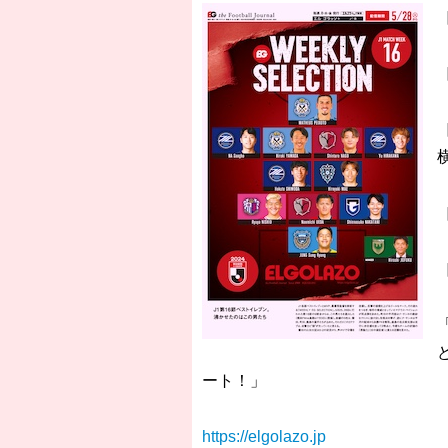
ート！」
https://elgolazo.jp