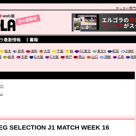
サッカー専門新聞
A
ラ最新情報
書籍
栃木
群馬
浦和
大宮
千葉
柏
FC東京
東京V
町田
川崎F
屋
岐阜
京都
G大阪
C大阪
神戸
岡山
山口
讃岐
広島
徳
破か
レ
は「個」
ポジウム「気候変動から命を守る ～エネルギー危機時代の猛暑対策～
G SELECTION J1 MATCH WEEK 16