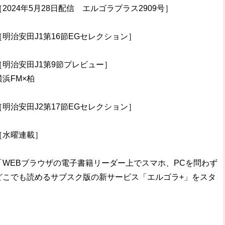
［2024年5月28日配信 エルゴラプラス2909号］
［明治安田J1第16節EGセレクション］
［明治安田J1第9節プレビュー］
横浜FM×柏
［明治安田J2第17節EGセレクション］
［水曜連載］
「WEBブラウザの電子書籍リーダー上でスマホ、PCを問わず
どこでも読めるサブスク版の新サービス「エルゴラ+」をスタ