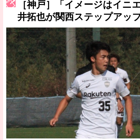
［神戸］「イメージはイニ
［3223号］一丸。日本出陣
井拓也が関西ステップアッ
［3222号］史上最大のW杯開幕 注目は「個」
長谷川 アーリアジャスールさんがシンポジウム「気候変動から命を