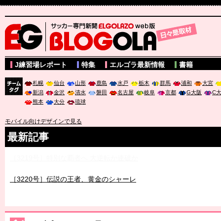
サッカー専門新聞ELGOLAZO web版 BLOGOLA
J練習場レポート
特集
エルゴラ最新情報
書籍
札幌
仙台
山形
鹿島
水戸
栃木
群馬
浦和
大宮
新潟
金沢
清水
磐田
名古屋
岐阜
京都
G大阪
C
チーム
熊本
大分
琉球
タグ
モバイル向けデザインで見る
最新記事
［3219号］特別な覇者へ 大逆転か連破か
［3220号］伝説の王者、黄金のシャーレ
［3230号］世界一への夢は終わらない