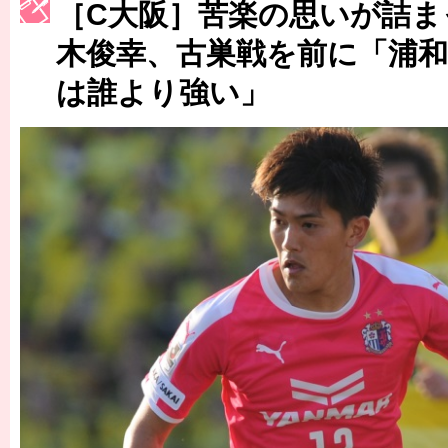
［C大阪］苦楽の思いが詰ま
［3217号］最高の景色へ出国
木俊幸、古巣戦を前に「浦
［3218号］WEEKLY EG SELECTION
［3219号］特別な覇者へ 大逆転か連破か
は誰より強い」
［3220号］伝説の王者、黄金のシャーレ