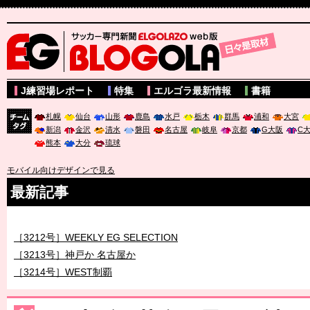
サッカー専門新聞ELGOLAZO web版 BLOGOLA
J練習場レポート
特集
エルゴラ最新情報
書籍
札幌
仙台
山形
鹿島
水戸
栃木
群馬
浦和
大宮
新潟
金沢
清水
磐田
名古屋
岐阜
京都
G大阪
C
チーム
熊本
大分
琉球
タグ
モバイル向けデザインで見る
最新記事
［3211号］世界一への 託されし26人
［3212号］WEEKLY EG SELECTION
［3213号］神戸か 名古屋か
［3214号］WEST制覇
［3215号］WEEKLY EG SELECTION
［3216号］行く末占うラストワン