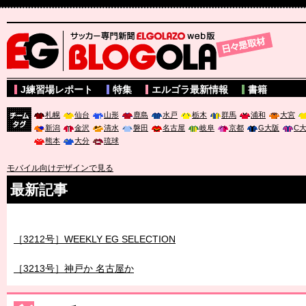
サッカー専門新聞ELGOLAZO web版 BLOGOLA
J練習場レポート
特集
エルゴラ最新情報
書籍
札幌
仙台
山形
鹿島
水戸
栃木
群馬
浦和
大宮
新潟
金沢
清水
磐田
名古屋
岐阜
京都
G大阪
C
チーム
熊本
大分
琉球
タグ
モバイル向けデザインで見る
最新記事
［3211号］世界一への 託されし26人
［3212号］WEEKLY EG SELECTION
［3213号］神戸か 名古屋か