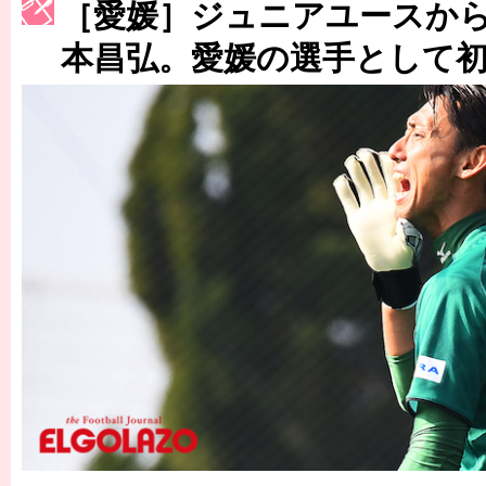
［3214号］WEST制覇
［愛媛］ジュニアユースか
［3215号］WEEKLY EG SELECTION
本昌弘。愛媛の選手として
［3216号］行く末占うラストワン
［3217号］最高の景色へ出国
［3218号］WEEKLY EG SELECTION
［3219号］特別な覇者へ 大逆転か連破か
［3220号］伝説の王者、黄金のシャーレ