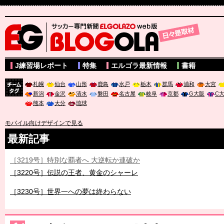
サッカー専門新聞ELGOLAZO web版 BLOGOLA
J練習場レポート
特集
エルゴラ最新情報
書籍
札幌
仙台
山形
鹿島
水戸
栃木
群馬
浦和
大宮
新潟
金沢
清水
磐田
名古屋
岐阜
京都
G大阪
C
チーム
熊本
大分
琉球
タグ
モバイル向けデザインで見る
最新記事
［3219号］特別な覇者へ 大逆転か連破か
［3220号］伝説の王者、黄金のシャーレ
［3230号］世界一への夢は終わらない
［3223号］一丸。日本出陣