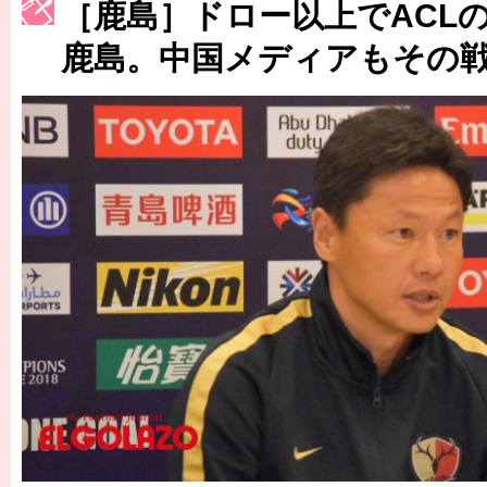
［鹿島］ドロー以上でACL
［3222号］史上最大のW杯開幕 注目は「個」
鹿島。中国メディアもその
長谷川 アーリアジャスールさんがシンポジウム「気候変動から命を