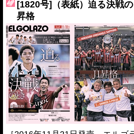
［3223号］一丸。日本出陣
[1820号]（表紙）迫る決戦
昇格
［3222号］史上最大のW杯開幕 注目は「個」