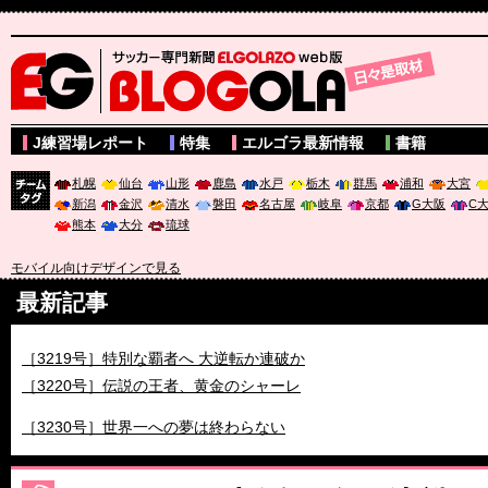
サッカー専門新聞ELGOLAZO web版 BLOGOLA
J練習場レポート
特集
エルゴラ最新情報
書籍
札幌
仙台
山形
鹿島
水戸
栃木
群馬
浦和
大宮
新潟
金沢
清水
磐田
名古屋
岐阜
京都
G大阪
C
チーム
熊本
大分
琉球
タグ
モバイル向けデザインで見る
最新記事
［3218号］WEEKLY EG SELECTION
［3219号］特別な覇者へ 大逆転か連破か
［3220号］伝説の王者、黄金のシャーレ
［3230号］世界一への夢は終わらない