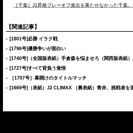
［千葉］J1昇格プレーオフ進出を果たせなかった千葉
【関連記事】
[1801号]必勝 イラク戦
[1796号]優勝争いが面白い
[1740号]（全国版表紙）手倉森を悩ませろ（関西版表紙
[1727号]すべて背負う覚悟
［1707号］幕開けのタイトルマッチ
[1669号]（表紙）J2 CLIMAX （裏表紙）青赤、挑戦者