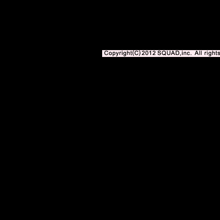
サッカー専門新聞エル・ゴラッソweb版 BLOGOLA 内の記事、写真、イ
著作権法上の「私的使用」や「引用」の範囲を超えて使用する場合には、株式会社スク
となります。
Copyright(C)2010-2012 SQUAD,inc. All righ