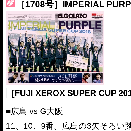
［3214号］WEST制覇
［1708号］IMPERIAL PU
［3215号］WEEKLY EG SELECTION
［3216号］行く末占うラストワン
［3217号］最高の景色へ出国
［3218号］WEEKLY EG SELECTION
［3219号］特別な覇者へ 大逆転か連破か
［3220号］伝説の王者、黄金のシャーレ
[FUJI XEROX SUPER CUP
■広島 vs G大阪
11、10、9番。広島の3矢そろい