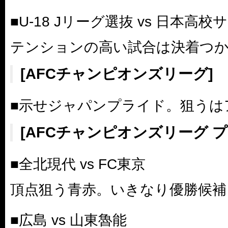
■U-18 Jリーグ選抜 vs 日本高
テンションの高い試合は決着つ
[AFCチャンピオンズリーグ]
■示せジャパンプライド。狙うは
[AFCチャンピオンズリーグ 
■全北現代 vs FC東京
頂点狙う青赤。いきなり優勝候補
■広島 vs 山東魯能