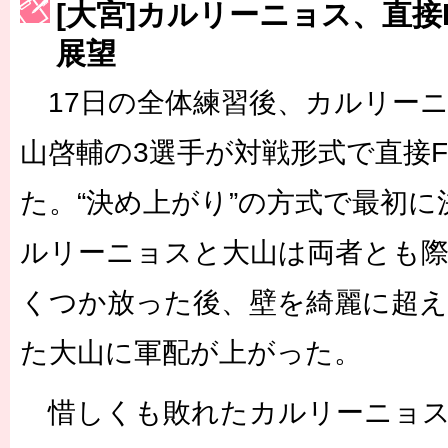
[大宮]カルリーニョス、直接
［3223号］一丸。日本出陣
展望
［3222号］史上最大のW杯開幕 注目は「個」
17日の全体練習後、カルリーニ
山啓輔の3選手が対戦形式で直接
た。“決め上がり”の方式で最初
ルリーニョスと大山は両者とも
くつか放った後、壁を綺麗に超
た大山に軍配が上がった。
惜しくも敗れたカルリーニョス