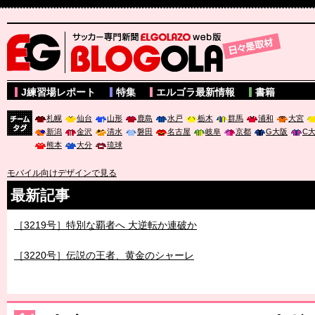
サッカー専門新聞ELGOLAZO web版 BLOGOLA
J練習場レポート
特集
エルゴラ最新情報
書籍
札幌
仙台
山形
鹿島
水戸
栃木
群馬
浦和
大宮
新潟
金沢
清水
磐田
名古屋
岐阜
京都
G大阪
C
チーム
熊本
大分
琉球
タグ
モバイル向けデザインで見る
最新記事
［3219号］特別な覇者へ 大逆転か連破か
［3220号］伝説の王者、黄金のシャーレ
［3230号］世界一への夢は終わらない