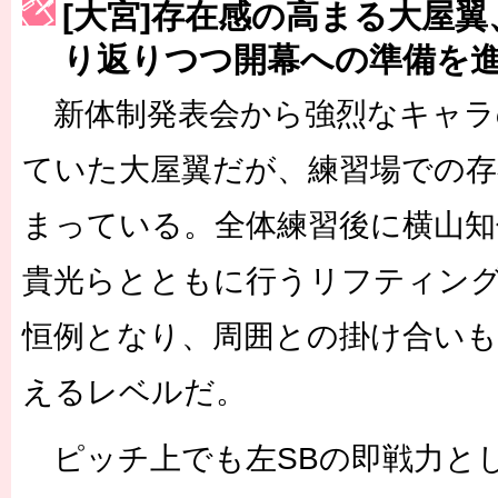
［3230号］世界一への夢は終わらない
[大宮]存在感の高まる大屋
り返りつつ開幕への準備を
［3223号］一丸。日本出陣
［3222号］史上最大のW杯開幕 注目は「個」
新体制発表会から強烈なキャラ
ていた大屋翼だが、練習場での存
まっている。全体練習後に横山知
貴光らとともに行うリフティン
恒例となり、周囲との掛け合い
えるレベルだ。
ピッチ上でも左SBの即戦力と