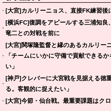
[大宮]カルリーニョス、直接FK練習後
[横浜FC]復調をアピールする三浦知
竜二との対戦を前に
[大宮]関塚隆監督と縁のあるカルリー
「チームにいかに守備で貢献できるか
い」
[神戸]クレバーに大宮戦を見据える徳
る。客観的に捉えたい」
[大宮]今節・仙台戦。最重要課題はク