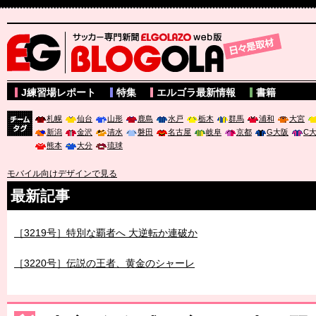
サッカー専門新聞ELGOLAZO web版 BLOGOLA
J練習場レポート
特集
エルゴラ最新情報
書籍
札幌
仙台
山形
鹿島
水戸
栃木
群馬
浦和
大宮
新潟
金沢
清水
磐田
名古屋
岐阜
京都
G大阪
C
チーム
熊本
大分
琉球
タグ
モバイル向けデザインで見る
最新記事
［3219号］特別な覇者へ 大逆転か連破か
［3220号］伝説の王者、黄金のシャーレ