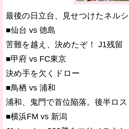
最後の日立台、見せつけたネル
■仙台 vs 徳島
苦難を越え、決めたぞ！ J1残留
■甲府 vs FC東京
決め手を欠くドロー
■鳥栖 vs 浦和
浦和、鬼門で首位陥落。後半ロス
■横浜FM vs 新潟