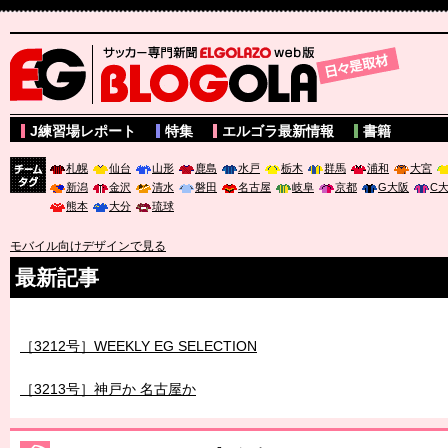
サッカー専門新聞ELGOLAZO web版 BLOGOLA
J練習場レポート
特集
エルゴラ最新情報
書籍
札幌
仙台
山形
鹿島
水戸
栃木
群馬
浦和
大宮
新潟
金沢
清水
磐田
名古屋
岐阜
京都
G大阪
C
チーム
熊本
大分
琉球
タグ
モバイル向けデザインで見る
最新記事
［3211号］世界一への 託されし26人
［3212号］WEEKLY EG SELECTION
［3213号］神戸か 名古屋か