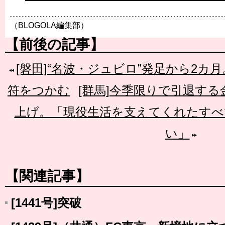
（BLOGOLA編集部）
【前後の記事】
[磐田]“名波・ジュビロ”発足から2カ月
符をつかむ
[群馬]今季限りで引退す
上げ。「現役生活を支えてくれたすべ
い」
【関連記事】
[1441号]突破