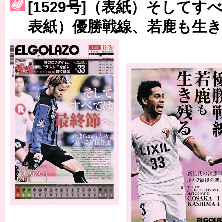
［3214号］WEST制覇
[1529号]（表紙）そして
［3215号］WEEKLY EG SELECTION
表紙）優勝戦線、若鹿も生
［3216号］行く末占うラストワン
［3217号］最高の景色へ出国
［3218号］WEEKLY EG SELECTION
［3219号］特別な覇者へ 大逆転か連破か
［3220号］伝説の王者、黄金のシャーレ