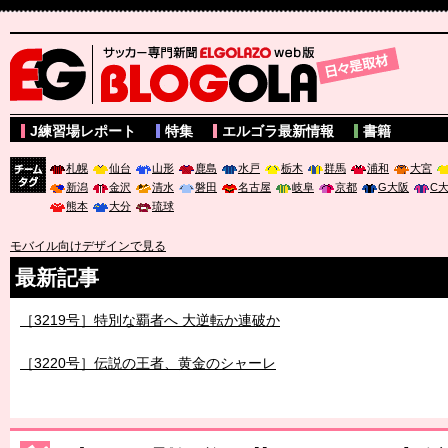
サッカー専門新聞ELGOLAZO web版 BLOGOLA
J練習場レポート
特集
エルゴラ最新情報
書籍
札幌
仙台
山形
鹿島
水戸
栃木
群馬
浦和
大宮
新潟
金沢
清水
磐田
名古屋
岐阜
京都
G大阪
C
チーム
熊本
大分
琉球
タグ
モバイル向けデザインで見る
最新記事
［3219号］特別な覇者へ 大逆転か連破か
［3220号］伝説の王者、黄金のシャーレ
［3230号］世界一への夢は終わらない