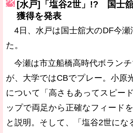
[水戸]「塩谷2世」!? 国士
［3223号］一丸。日本出陣
獲得を発表
［3222号］史上最大のW杯開幕 注目は「個」
4日、水戸は国士舘大のDF今瀬
た。
今瀬は市立船橋高時代ボランチ
が、大学ではCBでプレー。小原
について「高さもあってスピー
ップで両足から正確なフィード
と説明。そして、「塩谷2世にな