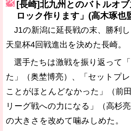
［3214号］WEST制覇
[長崎]北九州とのバトルオ
［3215号］WEEKLY EG SELECTION
ロック作ります」(高木琢也監
［3216号］行く末占うラストワン
J1の新潟に延長戦の末、勝利し
［3217号］最高の景色へ出国
天皇杯4回戦進出を決めた長崎。
［3218号］WEEKLY EG SELECTION
選手たちは激戦を振り返って「
［3219号］特別な覇者へ 大逆転か連破か
た」（奥埜博亮）、「セットプレ
［3220号］伝説の王者、黄金のシャーレ
ことがほとんどなかった」（前
リーグ戦への力になる」（高杉亮
の大きさを改めて噛みしめた。