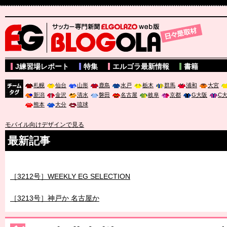
サッカー専門新聞ELGOLAZO web版 BLOGOLA
J練習場レポート
特集
エルゴラ最新情報
書籍
札幌
仙台
山形
鹿島
水戸
栃木
群馬
浦和
大宮
新潟
金沢
清水
磐田
名古屋
岐阜
京都
G大阪
C
チーム
熊本
大分
琉球
タグ
モバイル向けデザインで見る
最新記事
［3212号］WEEKLY EG SELECTION
［3213号］神戸か 名古屋か